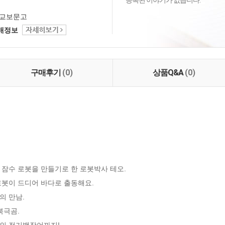
등록된 이야기가 없습니다.
교보문고
택배정보
구매후기
(0)
상품Q&A
(0)
잠수 로봇을 만들기로 한 로봇박사 테오. 

봇이 드디어 바다로 출동해요.

만남. 

극곰.

의 전기뱀장어까지!
