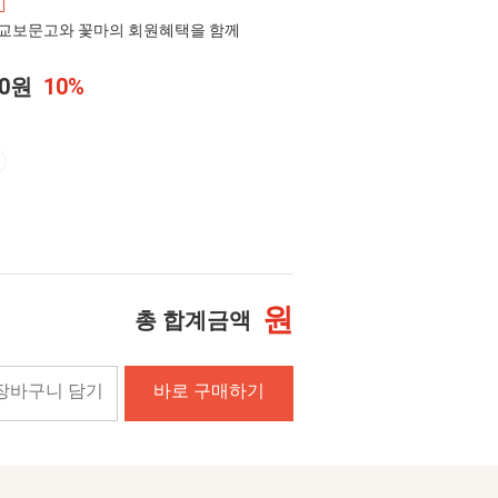
교보문고와 꽃마의 회원혜택을 함께
00원
10%
원
총 합계금액
장바구니 담기
바로 구매하기