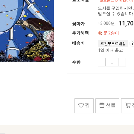
교보문고 ID 연결하기
도서를 구입하시면 
받으실 수 있습니다.
11,7
13,000원
ㆍ꽃마가
ㆍ추가혜택
꽃 2송이
ㆍ배송비
조건부무료배송
1일 이내 출고
ㆍ수량
찜
선물