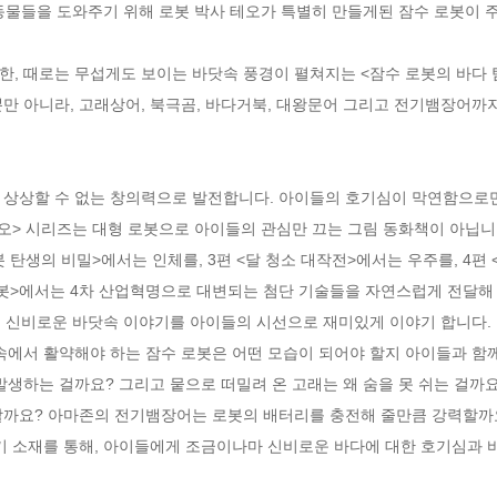
 동물들을 도와주기 위해 로봇 박사 테오가 특별히 만들게된 잠수 로봇이 
한, 때로는 무섭게도 보이는 바닷속 풍경이 펼쳐지는 <잠수 로봇의 바다
만 아니라, 고래상어, 북극곰, 바다거북, 대왕문어 그리고 전기뱀장어까
상상할 수 없는 창의력으로 발전합니다. 아이들의 호기심이 막연함으로만 
오> 시리즈는 대형 로봇으로 아이들의 관심만 끄는 그림 동화책이 아닙니다
봇 탄생의 비밀>에서는 인체를, 3편 <달 청소 대작전>에서는 우주를, 4편
로봇>에서는 4차 산업혁명으로 대변되는 첨단 기술들을 자연스럽게 전달해 줍
는 신비로운 바닷속 이야기를 아이들의 시선으로 재미있게 이야기 합니다. 
속에서 활약해야 하는 잠수 로봇은 어떤 모습이 되어야 할지 아이들과 함께 
발생하는 걸까요? 그리고 뭍으로 떠밀려 온 고래는 왜 숨을 못 쉬는 걸까
할까요? 아마존의 전기뱀장어는 로봇의 배터리를 충전해 줄만큼 강력할까요
기 소재를 통해, 아이들에게 조금이나마 신비로운 바다에 대한 호기심과 