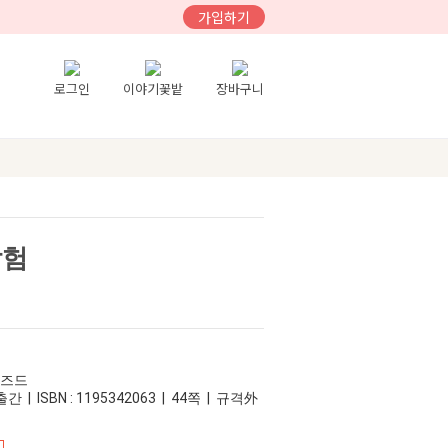
가입하기
로그인
이야기꽃밭
장바구니
탐험
이즈드
간 | ISBN : 1195342063 | 44쪽 | 규격外