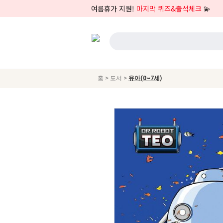
여름휴가 지원!
마지막 퀴즈&출석체크
💫
>
>
홈
도서
유아(0~7세)