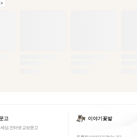
+
문고
이야기꽃밭
 세상, 인터넷 교보문고