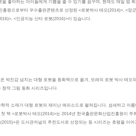
봇을 좋아하는 아이들에게 기쁨을 줄 수 있기를 꿈꾸며, 현재도 매일 밤 퇴
원으로부터 우수출판콘텐츠로 선정된 <로봇박사 테오(2014)>, <장군로봇 
016)>, <인공지능 산타 로봇(2016)>이 있습니다.
온 박진감 넘치는 대형 로봇을 동화책으로 옮겨, 또래의 로봇 박사 테오
 창작 그림 동화 시리즈입니다. 

과학적 소재가 대형 로봇의 재미난 에피소드로 펼쳐집니다. 섬세하고 아름다
 첫 책 <로봇박사 테오(2014)>는 2014년 한국출판문화산업진흥원이
(2015)>은 도서관저널의 추천도서로 선정되는 등 시리즈는 호평을 이어가