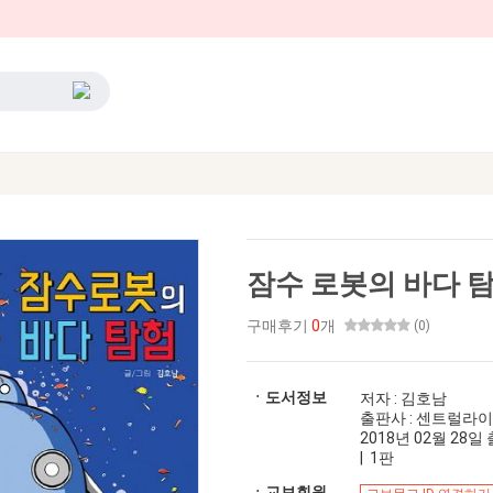
잠수 로봇의 바다 
구매후기
0
개
(0)
ㆍ도서정보
저자 : 김호남
출판사 : 센트럴라
2018년 02월 28일 출
| 1판
ㆍ교보회원