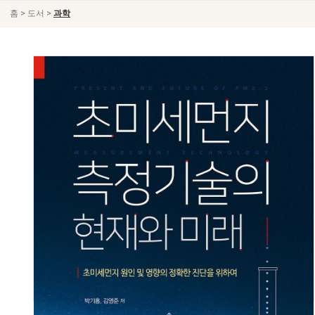
>
>
홈
도서
과학