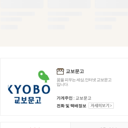
교보문고
꿈을 피우는 세상, 인터넷 교보문고
입니다.
가게주인 :
교보문고
전화 및 택배정보