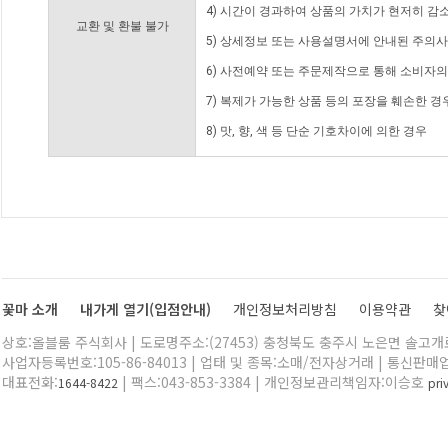
4) 시간이 경과하여 상품의 가치가 현저히 감
교환 및 환불 불가
5) 상세정보 또는 사용설명서에 안내된 주의사
6) 사전예약 또는 주문제작으로 통해 소비자
7) 복제가 가능한 상품 등의 포장을 훼손한 경
8) 맛, 향, 색 등 단순 기호차이에 의한 경우
꽃마 소개
내가게 열기(입점안내)
개인정보처리방침
이용약관
찾
상호:올블룸 주식회사 | 도로명주소:(27453) 충청북도 충주시 노은면 솔고개로 
사업자등록번호:105-86-84013 | 업태 및 종목:소매/전자상거래 | 통신판매
대표전화:
| 팩스:043-853-3384 | 개인정보관리책임자:이승호
1644-8422
pr