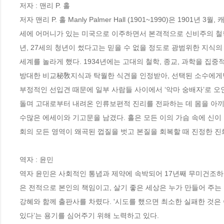
저자 : 맨리 P. 홀

저자 맨리 P. 홀 Manly Palmer Hall (1901~1990)은 1
세에 어머니가 있는 미국으로 이주하면서 본격적으로 신비주의 철학
년, 27세의 청년이 썼다고는 믿을 수 없을 정도로 광범위한 지식의 집합체인 
세계를 놀라게 했다. 1934년에는 고대의 철학, 종교, 과학을 집중적으로 연
방대한 비교秘敎지식과 탁월한 식견을 인정받아, 선택된 소수에게만
부정적인 선입견 때문에 일부 사람들 사이에서 ‘악마 숭배자’로 오인
돌며 고대로부터 내려온 인류보편적 진리를 전파하는 데 몸을 아끼지 
수많은 에세이와 기고문을 남겼다. 홀은 모든 이의 가슴 속에 신이 주
회의 모든 영역이 왜곡된 껍질을 벗고 본질을 회복할 때 진정한 진
역자 : 윤민

역자 윤민은 사회적인 통념과 제약에 속박되어 17년째 무미건조하
은 전적으로 본인의 책임이고, 살기 좋은 세상은 누가 만들어 주는
강혜와 함께 출판사를 차렸다. '시도를 했으면 최소한 실패한 것은 
있다’는 용기를 심어주기 위해 노력하고 있다.
