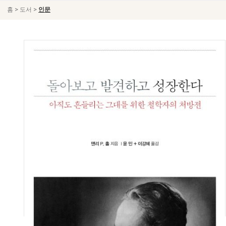
>
>
홈
도서
인문