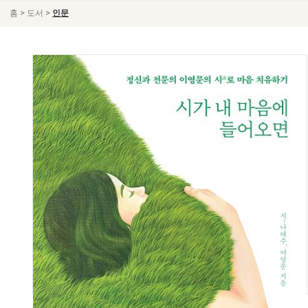
>
>
홈
도서
인문