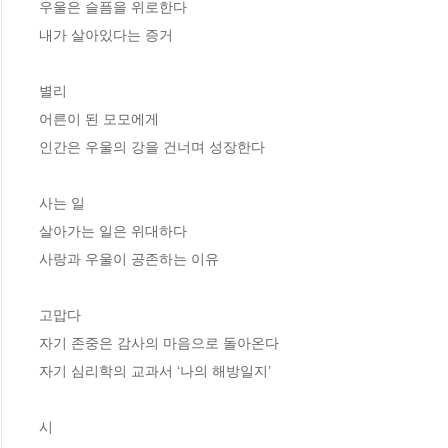
우울은 슬픔을 위로한다

내가 살아있다는 증거

별리

어른이 된 모모에게

인간은 우울의 강을 건너며 성장한다

사는 일

살아가는 일은 위대하다

사랑과 우울이 공존하는 이유

고맙다

자기 존중은 감사의 마음으로 돌아온다

자기 심리학의 교과서 ‘나의 해방일지’

시
