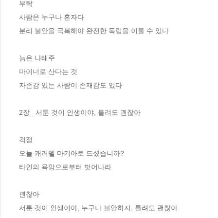
부탁

사람은 누구나 혼자다

분리 불안을 극복해야 완전한 독립을 이룰 수 있다

늙은 나태주

마이너로 산다는 것

자존감 있는 사람이 존재감도 있다 

2장_ 서툰 것이 인생이야, 틀려도 괜찮아

걱정

오늘 캐러멜 마키아토 드셨습니까?

타인의 욕망으로부터 벗어나라

괜찮아

서툰 것이 인생이야, 누구나 불안하지, 틀려도 괜찮아
