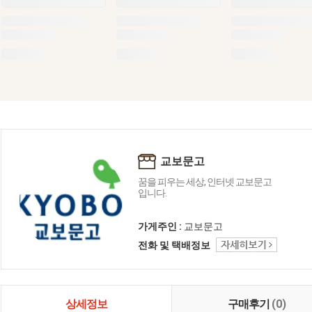
교보문고
꿈을 피우는 세상, 인터넷 교보문고
입니다.
가게주인 :
교보문고
전화 및 택배정보
상세정보
구매후기
(0)