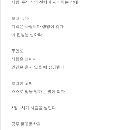
사랑, 무의식의 선택이 지배하는 상태

보고 싶다

기억은 사랑보다 생명이 길다

네 인생을 살아라

무인도

사람은 섬이다

인간은 혼자 있을 때 성장한다

초라한 고백

스스로 빛을 발하는 별이 되자

3장_ 시가 사람을 살린다 

공주 풀꽃문학관
