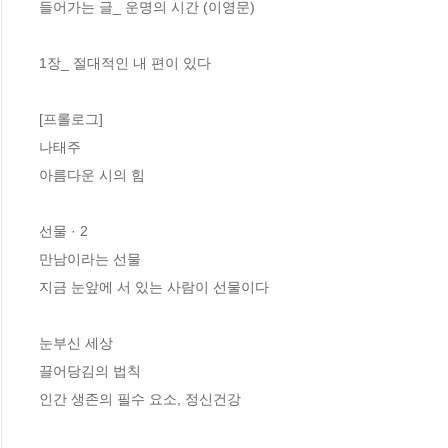
들어가는 글_ 운명의 시간 (이영문)  

1장_ 절대적인 내 편이 있다

[프롤로그]

나태주 

아름다운 시의 힘 

선물 · 2

만남이라는 선물

지금 눈앞에 서 있는 사람이 선물이다 

눈부신 세상

끌어당김의 법칙

인간 생존의 필수 요소, 정신건강 
