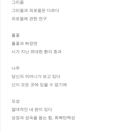
그리움

그리움과 외로움은 다르다

외로움에 관한 연구 

풀꽃

풀꽃과 짜장면 

시가 지닌 위대한 환각 효과 

나무

당신의 어머니가 보고 있다 

신이 모든 곳에 있을 수 없기에 

모성

절대적인 내 편이 있다 

성장과 성숙을 돕는 힘, 회복탄력성 
