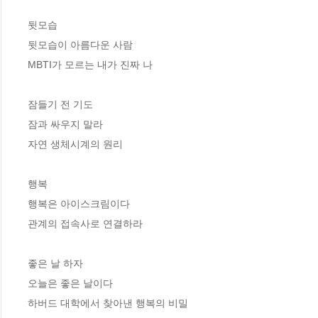
뒷모습

뒷모습이 아름다운 사람

MBTI가 모르는 내가 진짜 나

잠들기 전 기도

잠과 싸우지 말라

자연 생체시계의 원리

행복

행복은 아이스크림이다

관계의 접속사로 연결하라

좋은 날 하자

오늘은 좋은 날이다

하버드 대학에서 찾아낸 행복의 비밀
