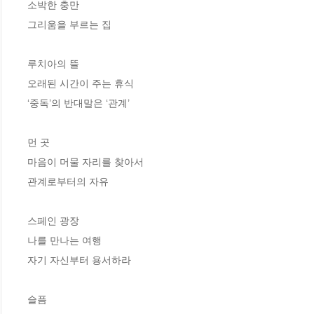
소박한 충만

그리움을 부르는 집

루치아의 뜰

오래된 시간이 주는 휴식

‘중독’의 반대말은 ‘관계’

먼 곳

마음이 머물 자리를 찾아서

관계로부터의 자유

스페인 광장

나를 만나는 여행

자기 자신부터 용서하라

슬픔
