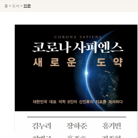
>
>
홈
도서
인문