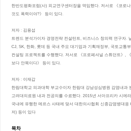
한반도평화포럼(사) 외교연구센터장을 역임했다. 저서로 《코로나19
것도 폭력이야?》 등이 있다.

저자 : 김용섭

트렌드 분석가이자 경영전략 컨설턴트, 비즈니스 창의력 연구자. 날카
CJ, SK, 한화, 롯데 등 국내 주요 대기업과 기획재정부, 국토교통부
컨설팅 프로젝트를 수행했다. 저서로 《프로페셔널 스튜던트》, 《라이프 
보다 안목이다》 등이 있다.

저자 : 이재갑

한림대학교 의과대학 부교수이자 한림대 강남성심병원 감염내과 분과
고려대의료원 내과 전공의를 수료했다. 2015년 서아프리카 시에
국내에 유행한 메르스 사태에 맞서 대한의사협회 신종감염병대응 
저) 등이 있다
목차