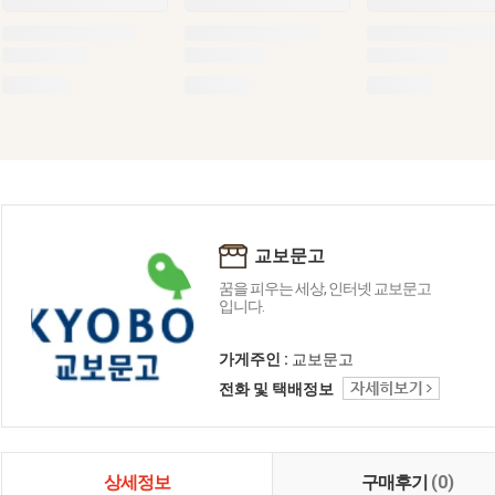
교보문고
꿈을 피우는 세상, 인터넷 교보문고
입니다.
가게주인 :
교보문고
전화 및 택배정보
상세정보
구매후기
(0)