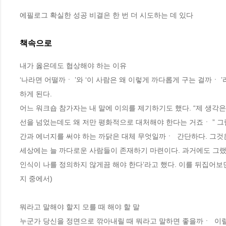
에필로그 확실한 성공 비결은 한 번 더 시도하는 데 있다
책속으로
내가 옳은데도 협상해야 하는 이유
‘나라면 어떨까ㆍ ’와 ‘이 사람은 왜 이렇게 까다롭게 구는 걸까ㆍ
하게 된다.
어느 워크숍 참가자는 내 말에 이의를 제기하기도 했다. “제 생각은
선을 넘었는데도 왜 저만 평화적으로 대처해야 한다는 거죠ㆍ ” 그
간과 에너지를 써야 하는 까닭은 대체 무엇일까ㆍ  간단하다. 그것
세상에는 늘 까다로운 사람들이 존재하기 마련이다. 과거에도 그랬고
인식이 나를 정의하지 않게끔 해야 한다’라고 했다. 이를 뒤집어보면
지 중에서)
뭐라고 말해야 할지 모를 때 해야 할 말
누군가 당신을 정면으로 깎아내릴 때 뭐라고 말하면 좋을까ㆍ  이럴