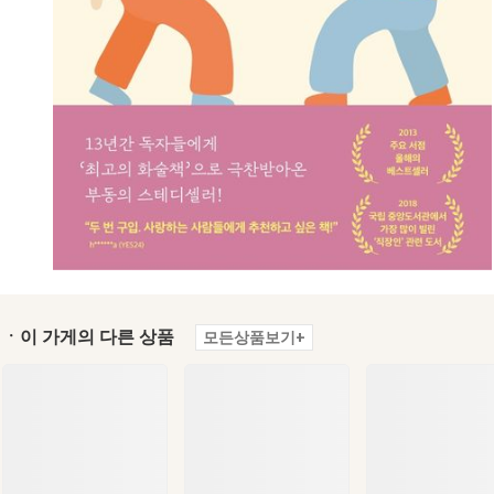
ㆍ이 가게의 다른 상품
모든상품보기+