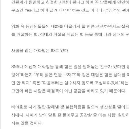
간관계가 원만하고 친절한 사람이 된다고 하여 꼭 남들에게 만만하게
무조건 Yes라고 하며 끌려 다녀야 하는 것도 아니다. 성공적인 관
영화 속 등장인물들의 대화를 떠올리게 할 만큼 생생하면서도 실용적
를 거절하는 법, 상대의 거절을 뒤집는 법 등을 통해 나와 상대의 권
사람을 얻는 대화법은 따로 있다

SNS나 메신저 대화창을 통해 힘든 일을 털어놓는 친구가 있다면 
않아”라든지 “우리 밝은 면을 보자고”와 같은 대답은 힘든 상대를
면 안 되지” 혹은 “다음부터는 실수하지 않도록 조심해야겠네”라는
고민에 빠진 사람은 해결책이 아닌 공감을 바라고 있기 때문이다.

바야흐로 자기 일만 잘해낼 뿐 불협화음을 일으켜 생산성을 떨어
시대다. 나아가 남의 말을 잘 들어주고 공감할 줄 아는 사람, 원
지는 않을 것이다.
