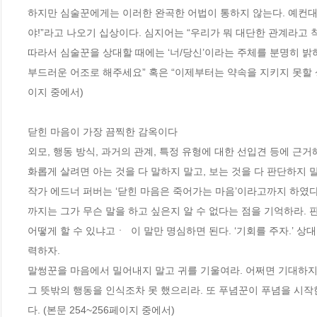
하지만 심술꾼에게는 이러한 완곡한 어법이 통하지 않는다. 예컨대 
야!”라고 나오기 십상이다. 심지어는 “우리가 뭐 대단한 관계라고 
따라서 심술꾼을 상대할 때에는 ‘너/당신’이라는 주체를 분명히 밝혀
부드러운 어조로 해주세요” 혹은 “이제부터는 약속을 지키지 못할 상
이지 중에서)
닫힌 마음이 가장 끔찍한 감옥이다
외모, 행동 방식, 과거의 관계, 특정 유형에 대한 선입견 등에 근
화롭게 살려면 아는 것을 다 말하지 말고, 보는 것을 다 판단하지 
작가 에드너 퍼버는 ‘닫힌 마음은 죽어가는 마음’이라고까지 하였다
까지는 그가 무슨 말을 하고 싶은지 알 수 없다는 점을 기억하라. 
어떻게 할 수 있냐고ㆍ  이 말만 명심하면 된다. ‘기회를 주자.’ 
력하자.
말썽꾼을 마음에서 밀어내지 말고 귀를 기울여라. 어쩌면 기대하지
그 뜻밖의 행동을 인식조차 못 했으리라. 또 푸념꾼이 푸념을 시작
다. (본문 254~256페이지 중에서)