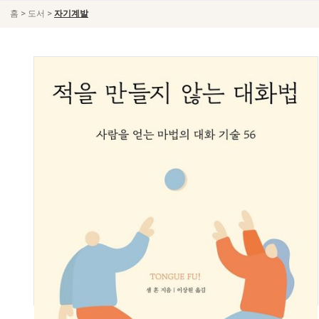
>
>
홈
도서
자기계발