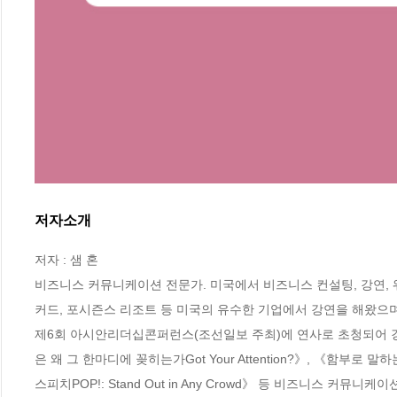
저자소개
저자 : 샘 혼

비즈니스 커뮤니케이션 전문가. 미국에서 비즈니스 컨설팅, 강연, 워
커드, 포시즌스 리조트 등 미국의 유수한 기업에서 강연을 해왔으며, 2
제6회 아시안리더십콘퍼런스(조선일보 주최)에 연사로 초청되어 강
은 왜 그 한마디에 꽂히는가Got Your Attention?》, 《함부로 말하는
스피치POP!: Stand Out in Any Crowd》 등 비즈니스 