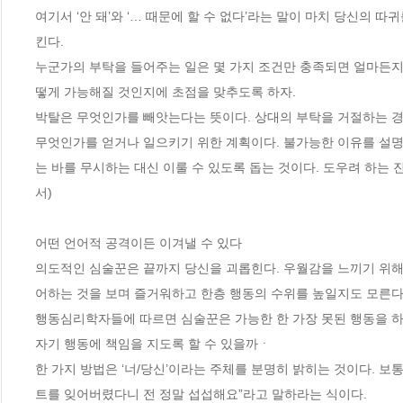
여기서 ‘안 돼’와 ‘… 때문에 할 수 없다’라는 말이 마치 당신의
킨다.
누군가의 부탁을 들어주는 일은 몇 가지 조건만 충족되면 얼마든지 
떻게 가능해질 것인지에 초점을 맞추도록 하자.
박탈은 무엇인가를 빼앗는다는 뜻이다. 상대의 부탁을 거절하는 경우
무엇인가를 얻거나 일으키기 위한 계획이다. 불가능한 이유를 설명
는 바를 무시하는 대신 이룰 수 있도록 돕는 것이다. 도우려 하는 진
서)
어떤 언어적 공격이든 이겨낼 수 있다
의도적인 심술꾼은 끝까지 당신을 괴롭힌다. 우월감을 느끼기 위해
어하는 것을 보며 즐거워하고 한층 행동의 수위를 높일지도 모른다
행동심리학자들에 따르면 심술꾼은 가능한 한 가장 못된 행동을 하려
자기 행동에 책임을 지도록 할 수 있을까ㆍ 
한 가지 방법은 ‘너/당신’이라는 주체를 분명히 밝히는 것이다. 보통
트를 잊어버렸다니 전 정말 섭섭해요”라고 말하라는 식이다.