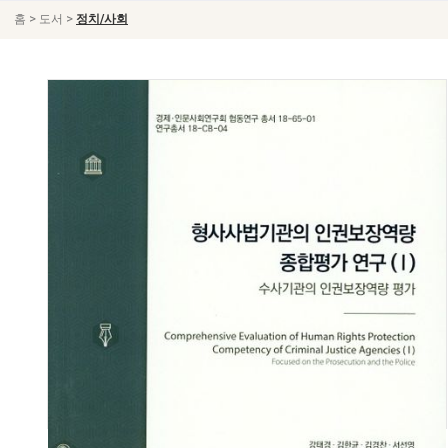
>
>
홈
도서
정치/사회