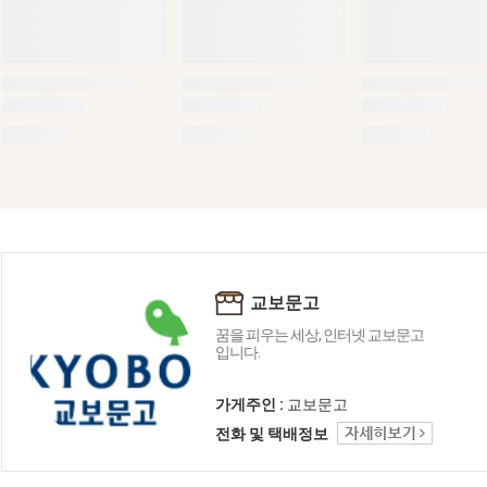
교보문고
꿈을 피우는 세상, 인터넷 교보문고
입니다.
가게주인 :
교보문고
전화 및 택배정보