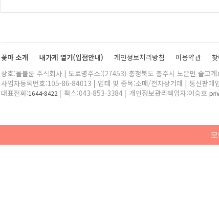
꽃마 소개
내가게 열기(입점안내)
개인정보처리방침
이용약관
찾
상호:올블룸 주식회사 | 도로명주소:(27453) 충청북도 충주시 노은면 솔고개로 
사업자등록번호:105-86-84013 | 업태 및 종목:소매/전자상거래 | 통신판매
대표전화:
| 팩스:043-853-3384 | 개인정보관리책임자:이승호
1644-8422
pr
모