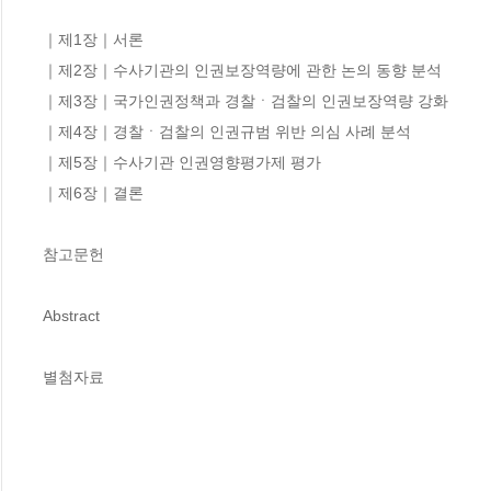
｜제1장｜서론

｜제2장｜수사기관의 인권보장역량에 관한 논의 동향 분석

｜제3장｜국가인권정책과 경찰ㆍ검찰의 인권보장역량 강화

｜제4장｜경찰ㆍ검찰의 인권규범 위반 의심 사례 분석

｜제5장｜수사기관 인권영향평가제 평가

｜제6장｜결론

참고문헌

Abstract

별첨자료