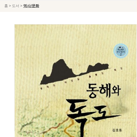
>
>
홈
도서
역사/문화