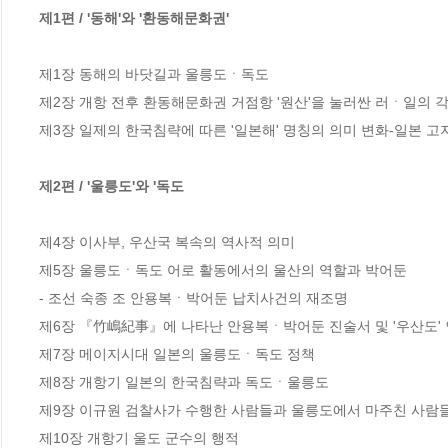
제1편 / '동해'와 '환동해문화권'
제1장 동해의 바닷길과 울릉도ㆍ독도

제2장 개항 전후 환동해문화권 거점항 '원산'을 눌러싼 러ㆍ일의 각
제3장 일제의 한국침략에 따른 '일본해' 명칭의 의미 변화-일본 고
제2편 / '울릉도'와 '독도
제4장 이사부, 우산국 복속의 역사적 의미

제5장 울릉도ㆍ독도 어로 활동에서의 울산의 역할과 박어둔

- 조선 숙종 조 안용복ㆍ박어둔 납치사건의 재조명

제6장 『竹嶋紀事』에 나타난 안용복ㆍ박어둔 진술서 및 '우산도' 
제7장 메이지시대 일본의 울릉도ㆍ독도 정책

제8장 개항기 일본의 한국침략과 독도ㆍ울릉도

제9장 이규원 검찰사가 수행한 사람들과 울릉도에서 마주친 사람들
제10장 개항기 울도 군수의 행적
