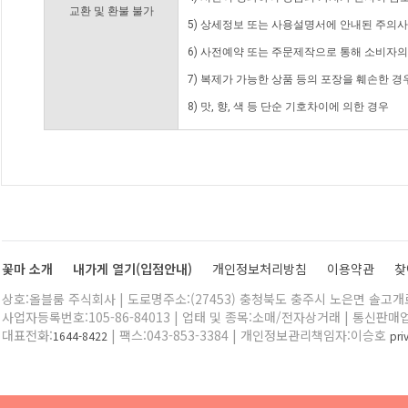
교환 및 환불 불가
5) 상세정보 또는 사용설명서에 안내된 주의사
6) 사전예약 또는 주문제작으로 통해 소비자
7) 복제가 가능한 상품 등의 포장을 훼손한 경
8) 맛, 향, 색 등 단순 기호차이에 의한 경우
꽃마 소개
내가게 열기(입점안내)
개인정보처리방침
이용약관
찾
상호:올블룸 주식회사 | 도로명주소:(27453) 충청북도 충주시 노은면 솔고개로 
사업자등록번호:105-86-84013 | 업태 및 종목:소매/전자상거래 | 통신판매
대표전화:
| 팩스:043-853-3384 | 개인정보관리책임자:이승호
1644-8422
pr