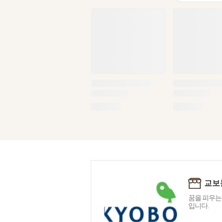
교보
꿈을 피우는
입니다.