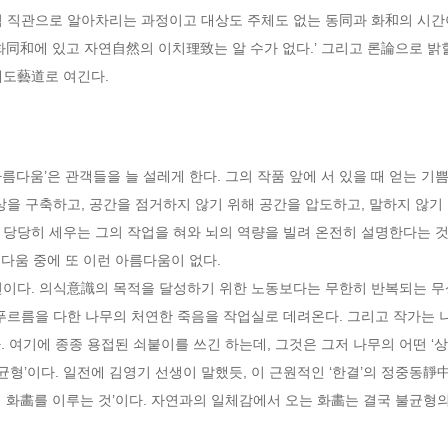
적 직관으로 알아차리는 과정이고 대상도 주체도 없는 동同과 화和의 시간이
화同和에 있고 자연自然의 이치理致는 알 수가 없다.’ 그리고 론論으로 밝
예도藝道로 여긴다.
름다움’은 관객들을 늘 설레게 한다. 그의 작품 앞에 서 있을 때 얻는 기
상을 구축하고, 공간을 점거하지 않기 위해 공간을 압도하고, 말하지 않기
 당당히 세우는 그의 작업을 혀와 뇌의 역량을 빌려 온전히 설명한다는 
름다움 중에 또 이런 아름다움이 없다.

천이다. 의식意識의 목적을 달성하기 위한 노동보다는 무한히 반복되는 무
푸르름을 다한 나무의 처연한 죽음을 작업실로 데려온다. 그리고 작가는 나
한다. 여기에 종종 용접된 쇠붙이를 쓰긴 하는데, 그것은 그저 나무의 어떤 ‘상
균형’이다. 일전에 김영기 선생이 말했듯, 이 근원적인 ‘한결’의 정중동靜
 화畵를 이루는 것’이다. 자연과의 일체감에서 오는 화畵는 결국 불균형의