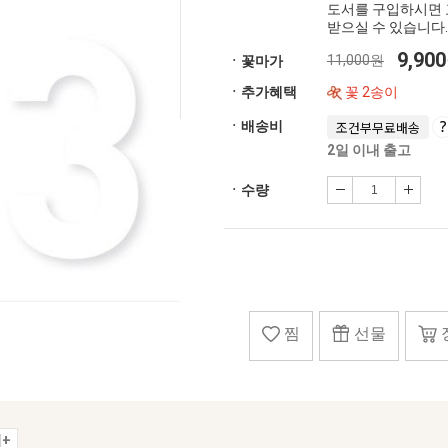
도서를 구입하시면 
받으실 수 있습니다.
9,90
11,000원
ㆍ꽃마가
ㆍ추가혜택
꽃 2송이
ㆍ배송비
조건부무료배송
2일 이내 출고
ㆍ수량
찜
선물
+