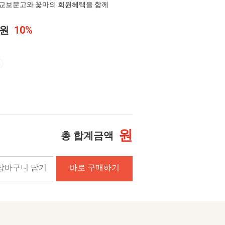
교보문고와 꽃마의 회원혜택을 함께
0원
10%
원
총 합계금액
장바구니 담기
바로 구매하기