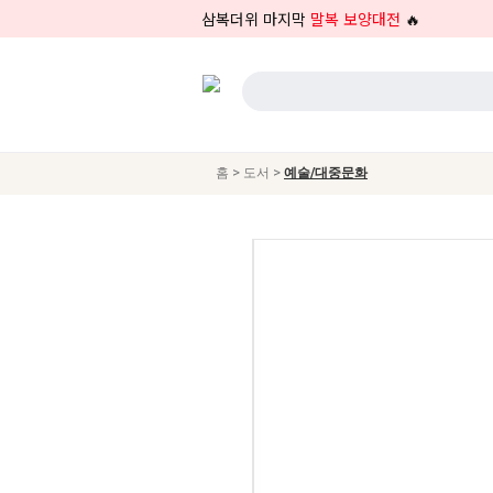
삼복더위 마지막
말복 보양대전
🔥
>
>
홈
도서
예술/대중문화