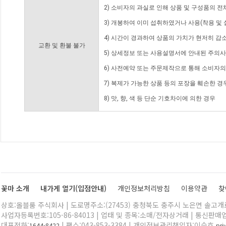
2) 소비자의 과실로 인해 상품 및 구성품의 
3) 개봉하여 이미 섭취하였거나 사용(착용 및 
4) 시간이 경과하여 상품의 가치가 현저히 감
교환 및 환불 불가
5) 상세정보 또는 사용설명서에 안내된 주의사
6) 사전예약 또는 주문제작으로 통해 소비자
7) 복제가 가능한 상품 등의 포장을 훼손한 경
8) 맛, 향, 색 등 단순 기호차이에 의한 경우
꽃마 소개
내가게 열기(입점안내)
개인정보처리방침
이용약관
찾
상호:올블룸 주식회사 | 도로명주소:(27453) 충청북도 충주시 노은면 솔고개로 
사업자등록번호:105-86-84013 | 업태 및 종목:소매/전자상거래 | 통신판매
대표전화:
| 팩스:043-853-3384 | 개인정보관리책임자:이승호
1644-8422
pr