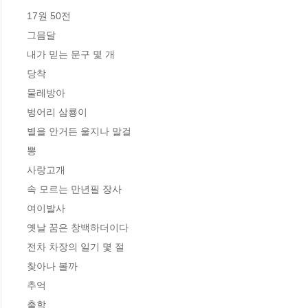
17원 50전

그믐달

내가 믿는 문구 몇 개

당착

물레방아

벙어리 삼룡이

별을 안거든 울지나 말걸

뽕

사랑고개

속 모르는 만년필 장사

여이발사

옛날 꿈은 창백하더이다

전차 차장의 일기 몇 절

찾아나 볼까

추억

출학
