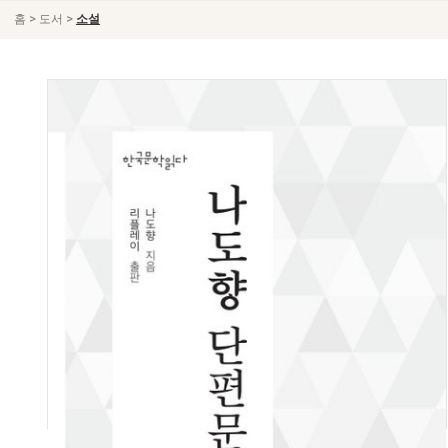
>
>
홈
도서
소설