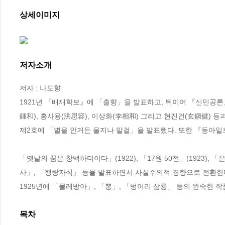
상세이미지
저자소개
저자 : 나도향

1921년 『배재학보』에 「출향」을 발표하고, 뒤이어 『신민공론
鍾和), 홍사용(洪思容), 이상화(李相和) 그리고 현진건(玄鎭健) 
제2호에 「별을 안거든 울지나 말걸」을 발표했다. 또한 『동아일보
「옛날의 꿈은 창백하더이다」(1922), 「17원 50전」(1923), 「
사」, 「행랑자식」 등을 발표하면서 사실주의적 경향으로 전환한다. 
1925년에 「물레방아」, 「뽕」, 「벙어리 삼룡」 등의 완숙한 
목차