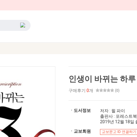
인생이 바뀌는 하루
구매후기
0
개
(0)
ㆍ도서정보
저자 : 윌 파이
출판사 : 포레스트
2019년 12월 18일 출
ㆍ교보회원
교보문고 ID 연결하기