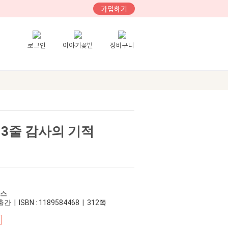
가입하기
로그인
이야기꽃밭
장바구니
 3줄 감사의 기적
북스
간 | ISBN : 1189584468 | 312쪽