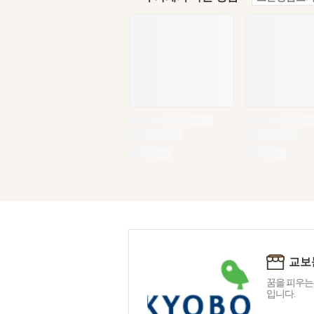
교보
꿈을 피우는
입니다.