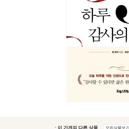
ㆍ이 가게의 다른 상품
모든상품보기