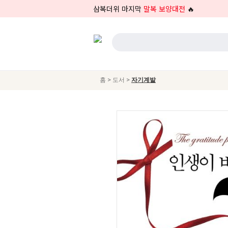
삼복더위 마지막
말복 보양대전
🔥
>
>
홈
도서
자기계발