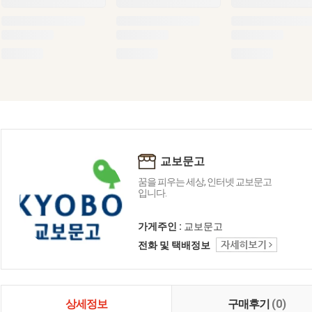
교보문고
꿈을 피우는 세상, 인터넷 교보문고
입니다.
가게주인 :
교보문고
전화 및 택배정보
상세정보
구매후기
(0)