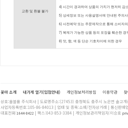
4) 시간이 경과하여 상품의 가치가 현저히 감
교환 및 환불 불가
5) 상세정보 또는 사용설명서에 안내된 주의사
6) 사전예약 또는 주문제작으로 통해 소비자
7) 복제가 가능한 상품 등의 포장을 훼손한 경
8) 맛, 향, 색 등 단순 기호차이에 의한 경우
꽃마 소개
내가게 열기(입점안내)
개인정보처리방침
이용약관
찾
상호:올블룸 주식회사 | 도로명주소:(27453) 충청북도 충주시 노은면 솔고개로 
사업자등록번호:105-86-84013 | 업태 및 종목:소매/전자상거래 | 통신판매
대표전화:
| 팩스:043-853-3384 | 개인정보관리책임자:이승호
1644-8422
pr