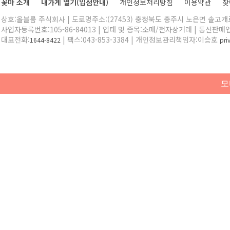
꽃마 소개
내가게 열기(입점안내)
개인정보처리방침
이용약관
찾
상호:올블룸 주식회사 | 도로명주소:(27453) 충청북도 충주시 노은면 솔고개로 
사업자등록번호:105-86-84013 | 업태 및 종목:소매/전자상거래 | 통신판매
대표전화:
| 팩스:043-853-3384 | 개인정보관리책임자:이승호
1644-8422
pr
모