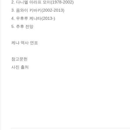
2. 다니엘 아라프 모이(1978-2002)

3. 음와이 키바키(2002-2013)

4. 우후루 케냐타(2013-)

5. 추후 전망

케냐 역사 연표

참고문헌

사진 출처