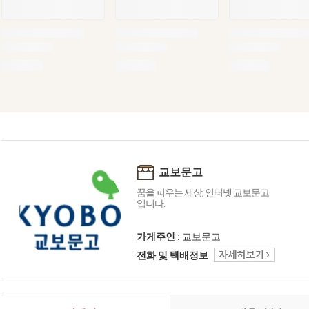
교보문고
꿈을 피우는 세상, 인터넷 교보문고
입니다.
가게주인 :
교보문고
전화 및 택배정보