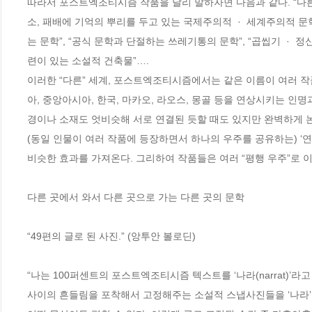
따라서 포스트엑조티시즘 작품을 달리 말하자면 다음과 같다. “다른 곳
소, 패배에 기억의 뿌리를 두고 있는 국제주의적  ·  세계주의적 문
는 문학”, “공식 문학과 단절하는 쓰레기통의 문학”, “곱씹기  ·  
련이 있는 소설적 건축물”…. 

이러한 “다른” 세계, 포스트엑조티시즘에서는 같은 이름이 여러 
아, 중앙아시아, 한국, 마카오, 라오스, 몽골 등을 연상시키는 인
경이나 소재도 엇비슷해 서로 연결된 듯할 때도 있지만 완벽하게 
(동일 인물이 여러 작품에 등장하면서 하나의 우주를 공유하는) ‘연
비슷한 효과를 가져온다. 그리하여 작품들은 여러 “평행 우주”로 이
다른 곳에서 와서 다른 곳으로 가는 다른 곳의 문학

“49편의 글로 된 사진.” (앙투안 볼로딘)

“나는 100퍼센트의 포스트엑조티시즘 텍스트를 ‘나라(narrat)’라
사이의 흔들림을 포착해서 고정해주는 소설적 스냅사진들을 ‘나라’