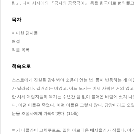
림』, 다이 시지에의 『공자의 공중곡예』 등을 한국어로 번역했고
목차
미미한 천사들

해설

작품 목록
책속으로
스스로에게 진실을 감춰봐야 소용이 없는 법. 몸이 반응하는 게 예전
가 달라졌다. 길거리는 비었고, 어느 도시든 이제 사람은 거의 없
한 시체 매립지들의 독기는 수년간 쉼 없이 불어온 바람에 씻겨 나
다. 어떤 이들은 죽었다. 어떤 이들은 그렇지 않다. 당장이라도 오
눈물 조절사에게 가봐야겠다. (11쪽)
여기 니콜라이 코치쿠로프, 일명 아르티옴 베시올리가 잠들다, 여