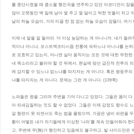
를 중단시켰을 때 콤소몰 행진곡을 연주하고 있던 아코디언이 잠들다
않아 오랫동안 벽 밑에 남아 몇 주고 몇 달이고 탁한 빗물이 차고 약 1
날의 하늘 모습이, 거의 티끌 한 점 없는 하늘 모습이 잠들다, 여기
이제 내 말을 잘 들어라. 더 이상 농담하는 게 아니니까. 내가 
적이냐 아니냐, 포스트엑조티시즘 전통에 속하느냐 아니냐를 논하자
로 포효하고 있는지, 아니면 살아 움직이는 모든 것에 대한 무한한
내 목소리라고 불러야 할 것 뒤에서, 현실에 맞선 급진적 전투의 
에 감지할 수 있느냐 없느냐를 따지자는 게 아니다. 혹은 평등주
냐를 따지자는 게 아니다. 문제는 그런 게 아니다. (139쪽)
노파들은 원을 그리며 주변을 기어 다니고 있었다. 그들은 몸이 다
아 되새김질하는 짓도 할 수 없었다. 그들은 이제 감정도 향수도 느
갈 형편이 못 되면서도 죽는 법을 몰랐으며, 가끔은 냄비 파편을 
황이 어떻든 내가 자기들에게 이상한 ‘나라’를 계속 만들어줘야 
고, 주변에 무(無)가 행진하고 있음에도 불구하고, 빌 샤이드만은 