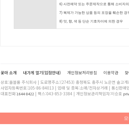
6) 사전예약 또는 주문제작으로 통해 소비자
7) 복제가 가능한 상품 등의 포장을 훼손한 경
8) 맛, 향, 색 등 단순 기호차이에 의한 경우
꽃마 소개
내가게 열기(입점안내)
개인정보처리방침
이용약관
찾
상호:올블룸 주식회사 | 도로명주소:(27453) 충청북도 충주시 노은면 솔고개로 
사업자등록번호:105-86-84013 | 업태 및 종목:소매/전자상거래 | 통신판매
대표전화:
| 팩스:043-853-3384 | 개인정보관리책임자:이승호
1644-8422
pr
모