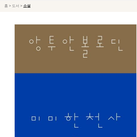
>
>
홈
도서
소설