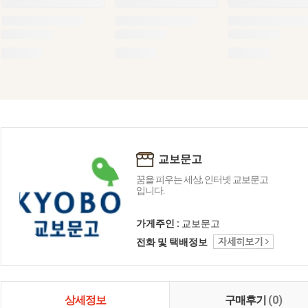
교보문고
꿈을 피우는 세상, 인터넷 교보문고
입니다.
가게주인 :
교보문고
전화 및 택배정보
상세정보
구매후기
(0)