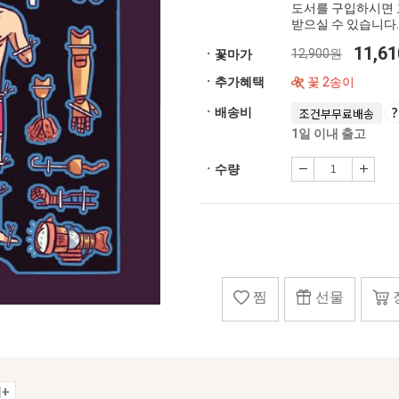
도서를 구입하시면 
받으실 수 있습니다.
11,6
12,900원
ㆍ꽃마가
ㆍ추가혜택
꽃 2송이
ㆍ배송비
조건부무료배송
1일 이내 출고
ㆍ수량
찜
선물
+