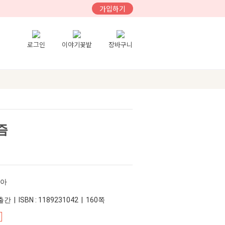
가입하기
로그인
이야기꽃밭
장바구니
즘
슈아
간 | ISBN : 1189231042 | 160쪽