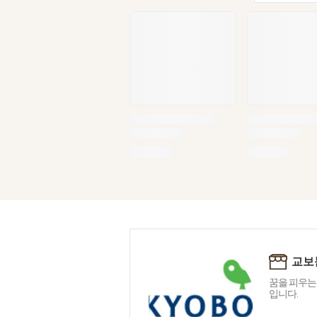
교보
꿈을 피우는
입니다.