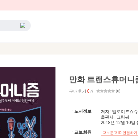
만화 트랜스휴머니
구매후기
0
개
(0)
ㆍ도서정보
저자 : 엘로이즈쇼
출판사 : 그림씨
2018년 12월 10일 출
ㆍ교보회원
교보문고 ID 연결하기