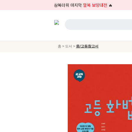
삼복더위 마지막
말복 보양대전
🔥
>
>
홈
도서
중/고등참고서