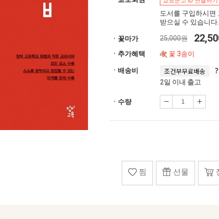
교보문고 ID 연결하기
도서를 구입하시면 
받으실 수 있습니다.
22,5
25,000원
ㆍ꽃마가
ㆍ추가혜택
꽃 3송이
ㆍ배송비
조건부무료배송
2일 이내 출고
ㆍ수량
찜
선물