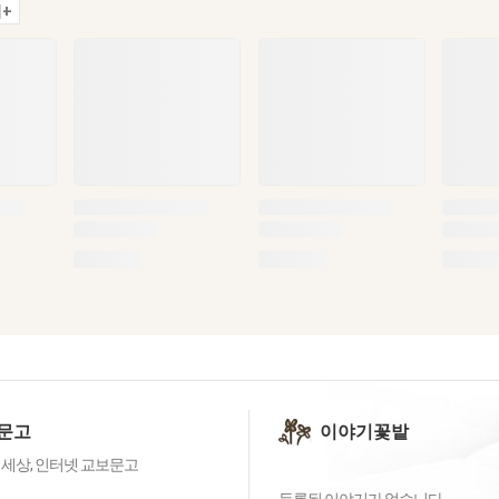
+
문고
이야기꽃밭
 세상, 인터넷 교보문고