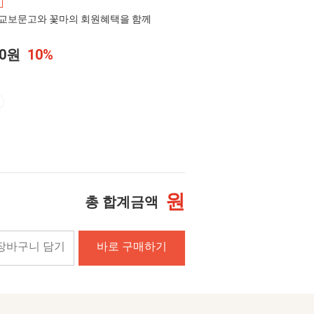
교보문고와 꽃마의 회원혜택을 함께
00원
10%
원
총 합계금액
장바구니 담기
바로 구매하기