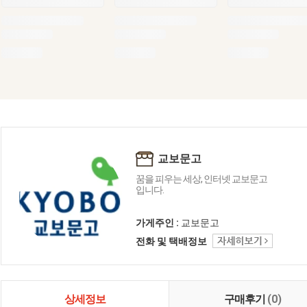
교보문고
꿈을 피우는 세상, 인터넷 교보문고
입니다.
가게주인 :
교보문고
전화 및 택배정보
상세정보
구매후기
(0)