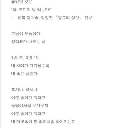
좋았던 것은
“와, 드디어 밥 먹는다!”
 ― 전북 쌍치중, 정창환 「헝그리 정신」 전문
그날이 오늘이다
성적표가 나오는 날
1번 2번 3번 4번
내 차례가 다가올수록
내 속은 날뛴다
혹시나, 역시나
이깟 종이가 뭐라고
돌덩이처럼 무거운지
이깟 종이가 뭐라고
내 머릿속이 흰 종이처럼 하얘지는지