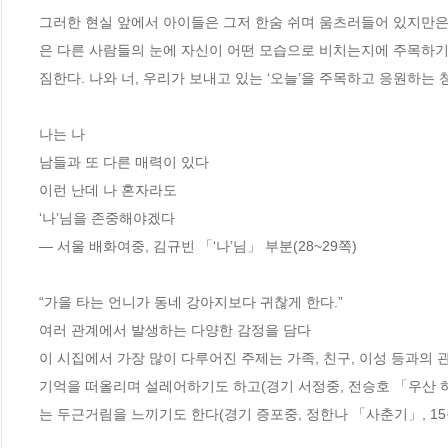
그러한 현실 앞에서 아이들은 그저 한숨 쉬며 움츠러들어 있지만은
은 다른 사람들의 눈에 자신이 어떤 모습으로 비치는지에 주목하
짐한다. 나와 너, 우리가 보내고 있는 ‘오늘’을 주목하고 응원하는 
나는 나

남들과 또 다른 매력이 있다

이런 난데 나 혼자라도

‘나’님을 존중해야겠다 

― 서울 배화여중, 김규빈 「‘나’님」 부분(28~29쪽)

“가을 타는 언니가 동네 강아지보다 귀찮게 한다.”

여러 관계에서 발생하는 다양한 감정을 담다

이 시집에서 가장 많이 다루어진 주제는 가족, 친구, 이성 등과의 
기억을 떠올리며 설레어하기도 하고(경기 서정중, 전승호 「우산 하나
는 두근거림을 느끼기도 한다(경기 증포중, 정한나 「사춘기」, 15쪽)