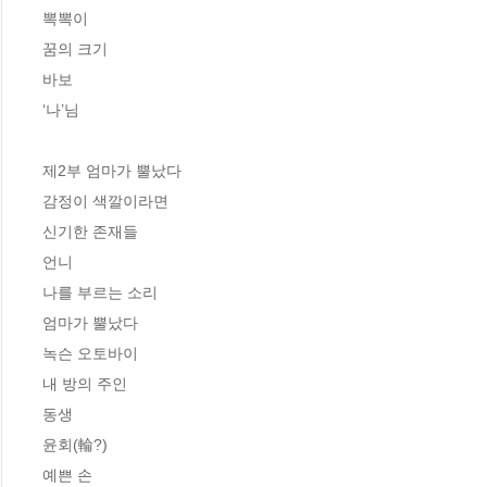
뽁뽁이

꿈의 크기

바보

‘나’님

제2부 엄마가 뿔났다

감정이 색깔이라면

신기한 존재들

언니

나를 부르는 소리

엄마가 뿔났다

녹슨 오토바이

내 방의 주인

동생

윤회(輪?)

예쁜 손
