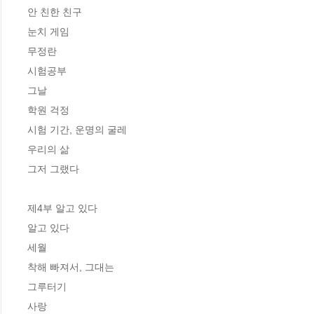
안 친한 친구

눈치 게임

무정란

시험공부

그날

학원 걱정

시험 기간, 운명의 굴레

우리의 삶

그저 그랬다

제4부 알고 있다

알고 있다

세월

착해 빠져서, 그대는

그루터기

사랑
