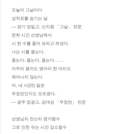
오늘이 그날이다
성적표를 숨기는 날
― 경기 양일고, 신지원 「그날」 전문
문학 시간 선생님께서
시 한 수를 품어 보라고 하셨다.
나는 시를 품는다.
품는다, 품는다, 품는다…….
아무리 품어도 병아리 한 마리도
깨어나지 않는다.
아, 내 시(詩) 알은
무정란인지도 모르겠다.
― 광주 정광고, 김대성 「무정란」 전문
선생님의 잔소리 증가함수
그로 인한 쉬는 시간 감소함수