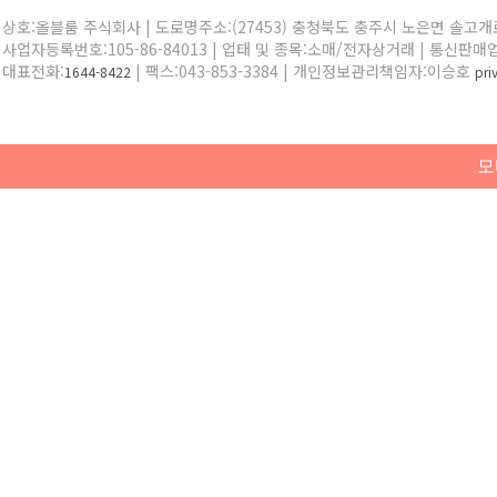
상호:올블룸 주식회사 | 도로명주소:(27453) 충청북도 충주시 노은면 솔고개로 
사업자등록번호:105-86-84013 | 업태 및 종목:소매/전자상거래 | 통신판매
대표전화:
| 팩스:043-853-3384 | 개인정보관리책임자:이승호
1644-8422
pr
모