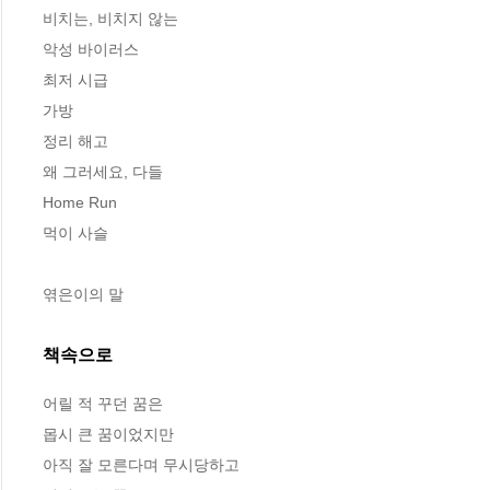
비치는, 비치지 않는

악성 바이러스

최저 시급

가방

정리 해고

왜 그러세요, 다들

Home Run

먹이 사슬

엮은이의 말
책속으로
어릴 적 꾸던 꿈은
몹시 큰 꿈이었지만
아직 잘 모른다며 무시당하고