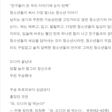
“친구들이 쓴 우리 이야기에 눈이 반짝”

청소년들이 써서 가장 빛나는 청소년 이야기

넘치는 생기와 무한한 가능성만큼 고민거리도 많은 청소년기의 아이
는다』에는 예쁘고, 밉고, 발랄하고, 다양한 청소년들의 일상이 담
지라도, 입술에 바르는 빨간 틴트 하나면 힘이 나고 친구들과의 경쟁
청소년들의 세상을 담아내는 것이 청소년시라면, 청소년들이 직접 
라도 꾸밈없고 솔직 담백한 청소년들의 언어로 그려진 청소년들의 
드디어 끝났네

망할 놈의 헝그리 정신으로

우린 우승했네

우승 트로피보다 상금보다

좋았던 것은

“와, 드디어 밥 먹는다!”

― 전북 쌍치중, 정창환 「와, 드디어 밥 먹는다」 부분(62~63쪽)
