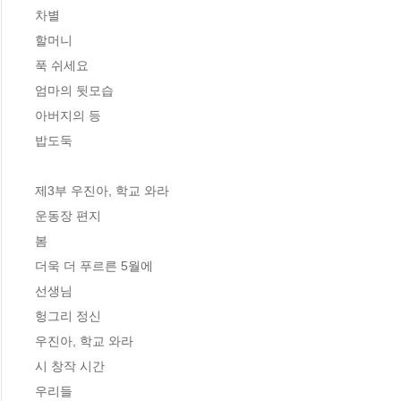
차별

할머니

푹 쉬세요

엄마의 뒷모습

아버지의 등

밥도둑

제3부 우진아, 학교 와라

운동장 편지

봄

더욱 더 푸르른 5월에

선생님

헝그리 정신

우진아, 학교 와라

시 창작 시간

우리들
