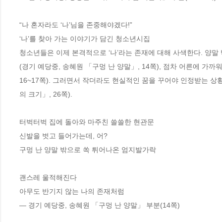
“나 혼자라도 ‘나’님을 존중해야겠다!”

‘나’를 찾아 가는 이야기가 담긴 청소년시집

청소년들은 이제 본격적으로 ‘나’라는 존재에 대해 사색한다. 양
(경기 예당중, 송혜원 「구멍 난 양말」, 14쪽), 점차 어른에 가
16~17쪽). 그러면서 작더라도 현실적인 꿈을 꾸어야 인정받는 
의 크기」, 26쪽). 

터벅터벅 집에 돌아와 마주친 쓸쓸한 현관문

신발을 벗고 들어가는데, 어?

구멍 난 양말 밖으로 쏙 튀어나온 엄지발가락

괜스레 울적해진다

아무도 반기지 않는 나의 존재처럼

― 경기 예당중, 송혜원 「구멍 난 양말」 부분(14쪽)
