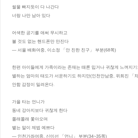
썰물 빠지듯이 다 나간다

너랑 나만 남아 있다

어색한 공기를 애써 무시하고

볼 것도 없는 핸드폰만 만진다

― 서울 배화여중, 이소정 「안 친한 친구」 부분(68쪽)

한편 아이들에게 가족이라는 존재는 때론 밉거나 귀찮게 느껴지기도
별하는 엄마의 태도가 서운하기도 하지만(인천안남중, 위희진 「차별
안함 감정이 밀려온다.

가을 타는 언니가

동네 강아지보다 귀찮게 한다

쫄래쫄래 쫓아오며

뱉는 말이 제법 예쁘다

― 인천가좌여중, 신미선 「언니」 부분(34~35쪽)
