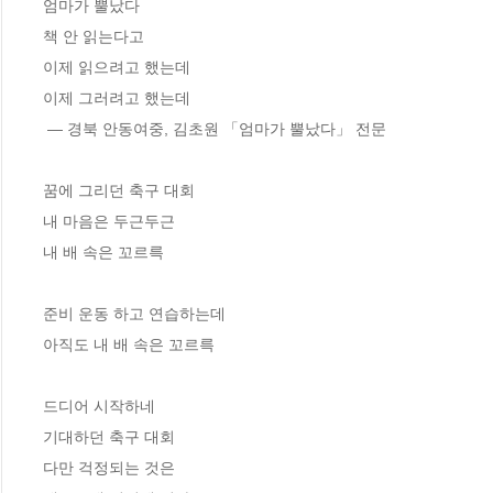
엄마가 뿔났다
책 안 읽는다고
이제 읽으려고 했는데
이제 그러려고 했는데
 ― 경북 안동여중, 김초원 「엄마가 뿔났다」 전문
꿈에 그리던 축구 대회
내 마음은 두근두근
내 배 속은 꼬르륵
준비 운동 하고 연습하는데
아직도 내 배 속은 꼬르륵
드디어 시작하네
기대하던 축구 대회
다만 걱정되는 것은