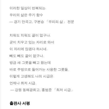
이러한 일상이 반복되는
우리의 삶은 주기 함수
― 경기 안곡고, 구본승 「우리의 삶」 전문
치워도 치워도 끝이 없구나.
굳이 치우고 있는 자리로 와서
이 자리에 앉겠다 하시네.
빼도 빼도 끝이 없구나.
방금 새 그릇을 빼고 왔는데
바로 주방으로 들어가는 사용한 그릇들.
이렇게 고생해도 나의 시급은
언제나 최저 시급.
 ― 강원 동해광희고, 홍범준 「최저 시급」
출판사 서평