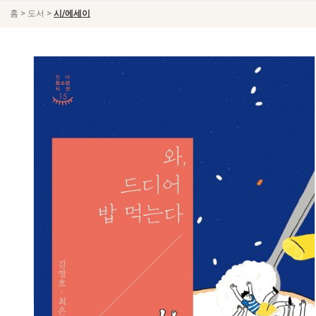
>
>
홈
도서
시/에세이