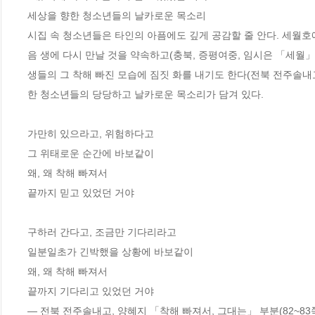
세상을 향한 청소년들의 날카로운 목소리

시집 속 청소년들은 타인의 아픔에도 깊게 공감할 줄 안다. 세월
음 생에 다시 만날 것을 약속하고(충북, 증평여중, 임시은 「세월」,
생들의 그 착해 빠진 모습에 짐짓 화를 내기도 한다(전북 전주솔내고,
한 청소년들의 당당하고 날카로운 목소리가 담겨 있다. 

가만히 있으라고, 위험하다고

그 위태로운 순간에 바보같이

왜, 왜 착해 빠져서

끝까지 믿고 있었던 거야

구하러 간다고, 조금만 기다리라고

일분일초가 긴박했을 상황에 바보같이

왜, 왜 착해 빠져서

끝까지 기다리고 있었던 거야

― 전북 전주솔내고, 양혜지 「착해 빠져서, 그대는」 부분(82~83쪽