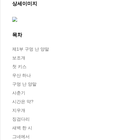
상세이미지
목차
제1부 구멍 난 양말

보조개

첫 키스

우산 하나

구멍 난 양말

사춘기

시간은 약?

지우개

징검다리

새벽 한 시

그네에서
