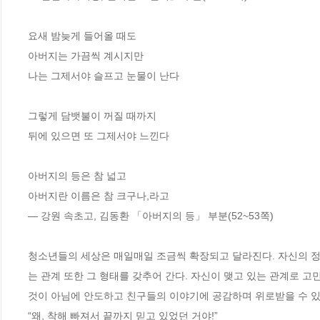
요새 밤늦게 들어올 때도

아버지는 가끔씩 계시지만

나는 그제서야 슬프고 눈물이 난다

그렇게 담뱃불이 꺼질 때까지

뒤에 있으면 또 그제서야 느낀다

아버지의 등은 참 넓고

아버지란 이름은 참 크구나,라고

― 강원 속초고, 김동환 「아버지의 등」 부분(52~53쪽)

청소년들의 세상은 매일매일 조금씩 확장되고 달라진다. 자신의 정체
는 관계 또한 그 형태를 갖추어 간다. 자신이 맺고 있는 관계로 
것이 아님에 안도하고 친구들의 이야기에 공감하며 위로받을 수 있을
“왜, 착해 빠져서 끝까지 믿고 있었던 거야!”
