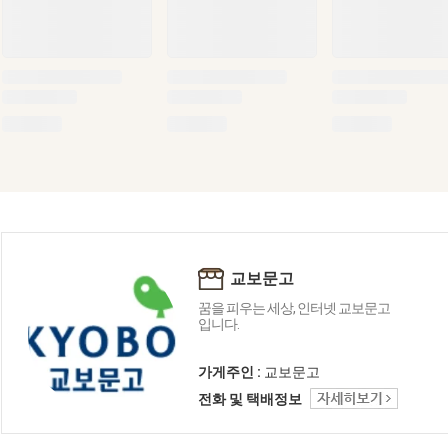
교보문고
꿈을 피우는 세상, 인터넷 교보문고
입니다.
가게주인 :
교보문고
전화 및 택배정보