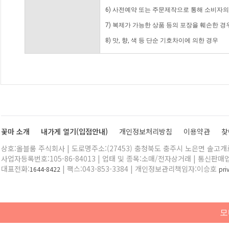
6) 사전예약 또는 주문제작으로 통해 소비자
7) 복제가 가능한 상품 등의 포장을 훼손한 경
8) 맛, 향, 색 등 단순 기호차이에 의한 경우
꽃마 소개
내가게 열기(입점안내)
개인정보처리방침
이용약관
찾
상호:올블룸 주식회사 | 도로명주소:(27453) 충청북도 충주시 노은면 솔고개로 
사업자등록번호:105-86-84013 | 업태 및 종목:소매/전자상거래 | 통신판매
대표전화:
| 팩스:043-853-3384 | 개인정보관리책임자:이승호
1644-8422
pr
모