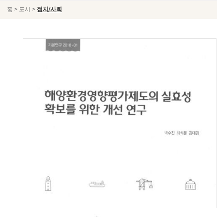
>
>
홈
도서
정치/사회