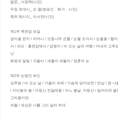
발문_ 서정택(시인)

우정 초대시_ 손 철(방송인ㆍ화가ㆍ시인)

축하 메시지_ 이서연(시인)

제1부 백련암 보살

냉이꽃 편지 / 어머니 / 오동나무 손톱 / 눈물 조각사 / 눈물꽃 / 할
서 / 파도 - 홍련암에서 / 담쟁이 / 비 오는 날의 여행 / 아내의 고추
난

화원과 달빛 / 겨울비 / 세월아 세월아 / 영혼의 눈

제2부 눈빛만 봐도

상추쌈 / 비 오는 날 / 가을비 속에 / 가슴에 담아보면 / 만남 / 참 나
/ 지리봉의 봄 / 마등산 진달래꽃 / 어느 봄날, 마등산 / 밀머리와 을밀대 
그리움이란

세월 / 세상은 나를 그리 살라 하네
