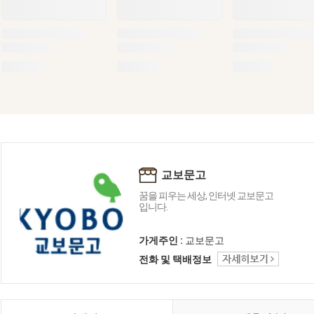
교보문고
꿈을 피우는 세상, 인터넷 교보문고
입니다.
가게주인 :
교보문고
전화 및 택배정보