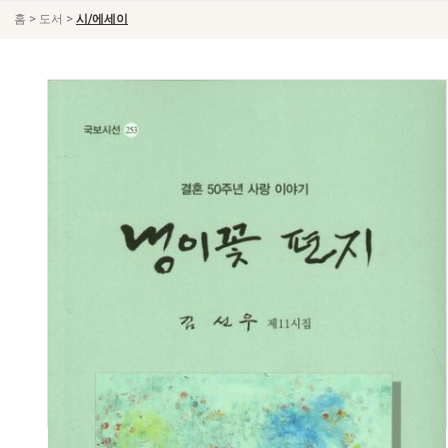
>
>
홈
도서
시/에세이