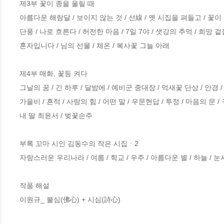
제3부 꽃이 종을 울릴 때

아름다운 해랑달 / 보이지 않는 것 / 선線 / 옛 시집을 펴들고 / 꽃이 종
단풍 / 나로 흐른다 / 허전한 마음 / 7일 7야 / 샛강의 추억 / 희망
혼자입니다 / 님의 선물 / 체온 / 복사꽃 그늘 아래

제4부 매화, 꽃등 켜다

그날의 꿈 / 긴 하루 / 달밤에 / 예비군 중대장 / 억새꽃 단상 / 안경 / 
가을비 / 흔적 / 사랑의 힘 / 어떤 말 / 우문현답 / 투정 / 마음의 문 
내 딸 최윤서 / 벚꽃손주

부록 꼬마 시인 김동수의 작은 시집ㆍ2

자랑스러운 우리나라 / 여름 / 학교 / 우주 / 아름다운 별 / 하늘 / 눈사람 
작품 해설

이원규_ 불심(佛心) + 시심(詩心)
