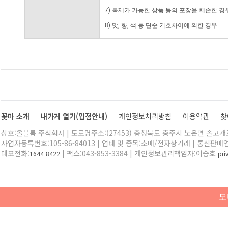
7) 복제가 가능한 상품 등의 포장을 훼손한 경
8) 맛, 향, 색 등 단순 기호차이에 의한 경우
꽃마 소개
내가게 열기(입점안내)
개인정보처리방침
이용약관
찾
상호:올블룸 주식회사 | 도로명주소:(27453) 충청북도 충주시 노은면 솔고개로 
사업자등록번호:105-86-84013 | 업태 및 종목:소매/전자상거래 | 통신판매
대표전화:
| 팩스:043-853-3384 | 개인정보관리책임자:이승호
1644-8422
pr
모