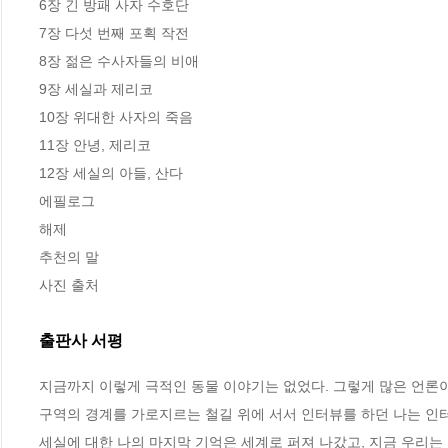
6장 긴 방패 사자 수호단

7장 다섯 번째 포획 작전

8장 젊은 수사자들의 비애

9장 세실과 제리코

10장 위대한 사자의 죽음

11장 안녕, 제리코

12장 세실의 아들, 산다

에필로그

해제

추천의 말

사진 출처
출판사 서평
지금까지 이렇게 극적인 동물 이야기는 없었다. 그렇게 많은 언론이 
구역의 경계를 가로지르는 철길 위에 서서 인터뷰를 하던 나는 인터
세실에 대한 나의 마지막 기억은 세계로 퍼져 나갔고, 지금 우리는