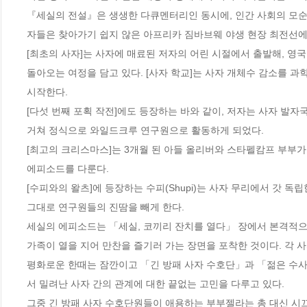
『세실의 전설』은 생생한 다큐멘터리인 동시에, 인간 사회의 모순
자들은 찾아가기 쉽지 않은 아프리카 짐바브웨 야생 현장 최전선에
[최초의 사자]는 사자에 매료된 저자의 어린 시절에서 출발해, 영
돌아오는 여정을 담고 있다. [사자 학교]는 사자 개체수 감소를 과
시작한다.

[다섯 번째 포획 작전]에도 등장하는 바와 같이, 저자는 사자 발자
거쳐 정식으로 와일드크루 연구원으로 활동하게 되었다. 

[최고의 크리스마스]는 3개월 된 아들 올리버와 스타펠캄프 부부가
에피소드를 다룬다.

[수피와의 왈츠]에 등장하는 수피(Shupi)는 사자 무리에서 갓 독
그대로 연구원들의 진땀을 빼게 한다. 

세실의 에피소드는 「세실, 코끼리 잔치를 열다」 장에서 본격적으
가족이 열을 지어 만찬을 즐기러 가는 장면을 포착한 것이다. 각 
평화로운 한때는 잠깐이고 「긴 방패 사자 수호단」과 「젊은 수
서 밀려난 사자 간의 관계에 대한 끝없는 고민을 다루고 있다.

그중 긴 방패 사자 수호단원들이 애용하는 부부젤라는 총 대신 시끄