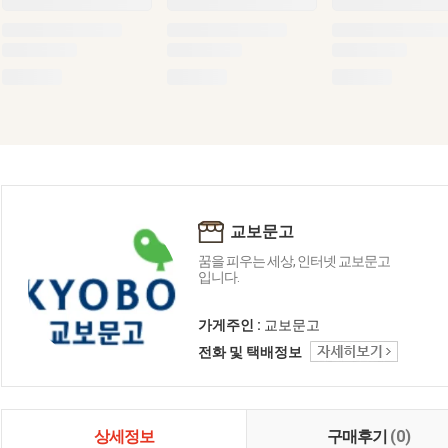
교보문고
꿈을 피우는 세상, 인터넷 교보문고
입니다.
가게주인 :
교보문고
전화 및 택배정보
상세정보
구매후기
(0)