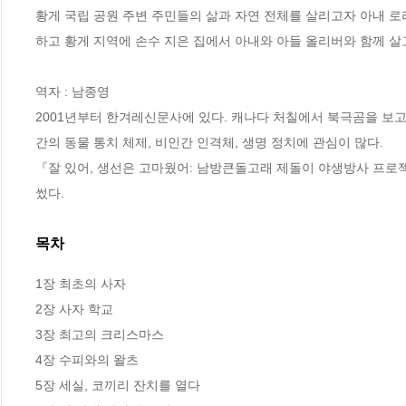
황게 국립 공원 주변 주민들의 삶과 자연 전체를 살리고자 아내 로리 심슨
하고 황게 지역에 손수 지은 집에서 아내와 아들 올리버와 함께 살고
역자 : 남종영

2001년부터 한겨레신문사에 있다. 캐나다 처칠에서 북극곰을 보고
간의 동물 통치 체제, 비인간 인격체, 생명 정치에 관심이 많다.

『잘 있어, 생선은 고마웠어: 남방큰돌고래 제돌이 야생방사 프로젝
썼다.
목차
1장 최초의 사자

2장 사자 학교

3장 최고의 크리스마스

4장 수피와의 왈츠

5장 세실, 코끼리 잔치를 열다
