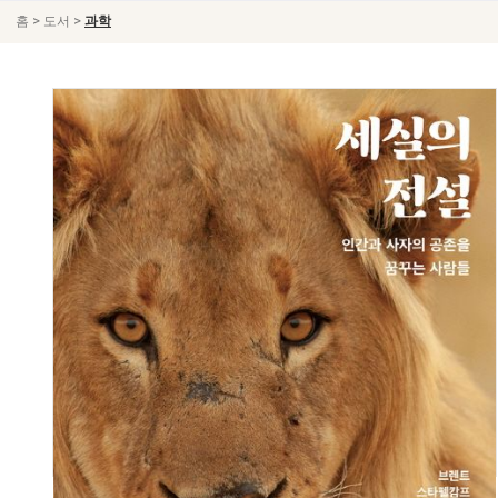
>
>
홈
도서
과학