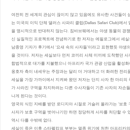
여전히 전 세계의 관심이 끊이지 않고 있음에도 유사한 사건들이 
는 미국의 이익 단체 댈러스 사파리 클럽(Dallas Safari Club
을 명시적으로 반대하지 않는다. 짐바브웨에서는 야생 동물의 경쟁
신 실질적인 프로젝트에 전념하기로 한 저자는 에필로그에서 세실의
남종영 기자가 후기에서 ‘요새 속의 사자들’이라고 표현했듯 야생의
을 것이다. 저자는 세실보다 먼저 코끼리 사체 미끼에 도착했던 사
합법적으로 대가를 지불했으니 아프리카 국가 관광 산업을 활성화해
옹호자 측이 내세우는 주장과는 달리 더 거대하고 더 화려한 전리품
세실을 가장 가까이에서 지켜봐 왔던 저자는 단지 사자 한 마리의
가 사라진 구역을 차지하려는 다른 수사자들이 기존 사자의 자손들
나게 된다는 것이다.

영국의 식민 지배를 받던 로디지아 시절로 거슬러 올라가는 ‘보호 구
사자가 보호 구역을 벗어나기만 하면 정당하게 사자를 처단할 수 있
역시 다를 수밖에 없다. 

세실이 죽은 이후 스타펠캄프 부부는 멸종 위기에 처한 아프리카의