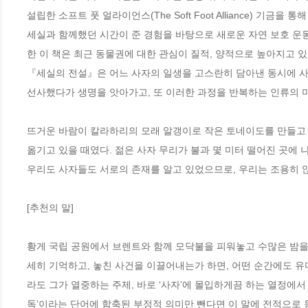
설립한 소프트 풋 얼라이언스(The Soft Foot Alliance) 기금을 
세실과 함께했던 시간이 준 경험을 바탕으로 새로운 자연 보호 운
한 이 책은 최근 동물권에 대한 관심이 질적, 양적으로 높아지고 있
『세실의 전설』은 어느 사자의 일생을 고스란히 담아낸 동시에 
선사했다가 생명을 앗아가고, 또 이러한 과정을 반복하는 인류의 
뜨거운 바람이 칼라하리의 모래 알갱이로 작은 토네이도를 만들고 
옮기고 있을 때였다. 젊은 사자 무리가 불과 몇 미터 떨어진 곳에 나
우리도 사자들도 서로의 존재를 알고 있었으므로, 우리는 조용히 앉
[추천의 말]

황게 국립 공원에서 브렌트와 함께 모닥불을 피워놓고 수많은 밤을
세히 기억하고, 놓친 사건을 이끌어내는가 하면, 어떤 순간에도 유
라도 그가 열중하는 주제, 바로 ‘사자’에 몰입하게끔 하는 열정에서
독’이라는 단어에 함축된 부정적 의미만 뺀다면 이 말에 전적으로 