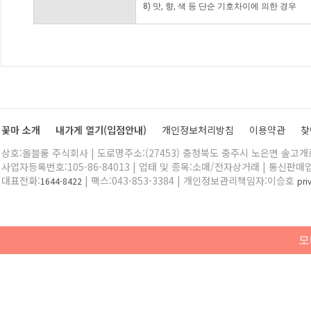
8) 맛, 향, 색 등 단순 기호차이에 의한 경우
꽃마 소개
내가게 열기(입점안내)
개인정보처리방침
이용약관
찾
상호:올블룸 주식회사 | 도로명주소:(27453) 충청북도 충주시 노은면 솔고개로 
사업자등록번호:105-86-84013 | 업태 및 종목:소매/전자상거래 | 통신판매
대표전화:
| 팩스:043-853-3384 | 개인정보관리책임자:이승호
1644-8422
pr
모