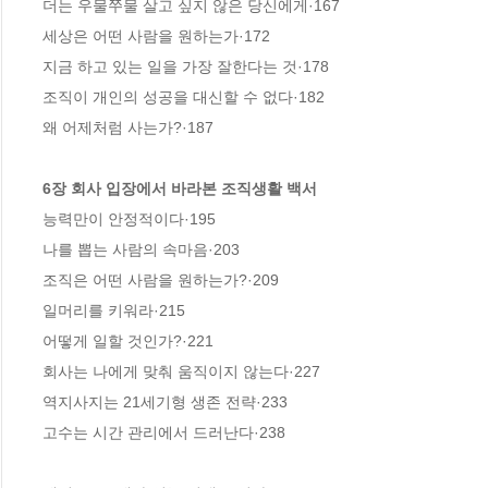
더는 우물쭈물 살고 싶지 않은 당신에게·167 

세상은 어떤 사람을 원하는가·172 

지금 하고 있는 일을 가장 잘한다는 것·178

조직이 개인의 성공을 대신할 수 없다·182 

왜 어제처럼 사는가?·187 

6장 회사 입장에서 바라본 조직생활 백서
능력만이 안정적이다·195 

나를 뽑는 사람의 속마음·203 

조직은 어떤 사람을 원하는가?·209 

일머리를 키워라·215 

어떻게 일할 것인가?·221 

회사는 나에게 맞춰 움직이지 않는다·227 

역지사지는 21세기형 생존 전략·233 

고수는 시간 관리에서 드러난다·238 
