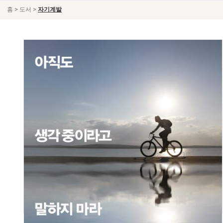
>
>
홈
도서
자기계발