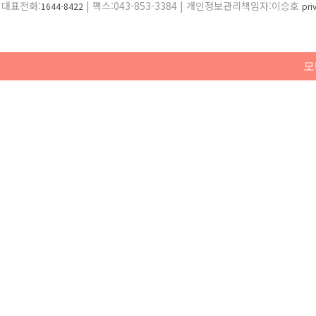
대표전화:
| 팩스:043-853-3384 | 개인정보관리책임자:이승호
1644-8422
pr
모