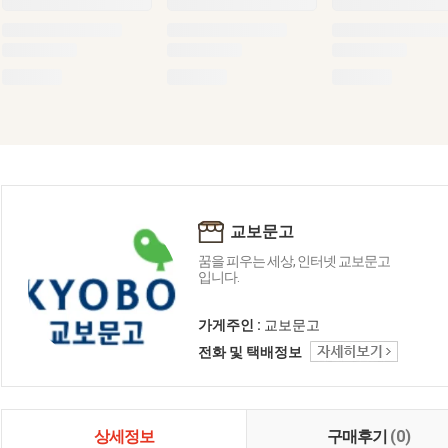
교보문고
꿈을 피우는 세상, 인터넷 교보문고
입니다.
가게주인 :
교보문고
전화 및 택배정보
상세정보
구매후기
(0)