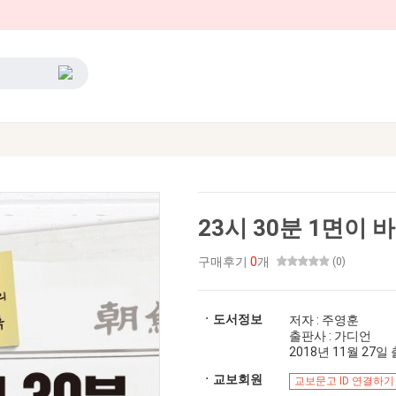
23시 30분 1면이 
구매후기
0
개
(0)
ㆍ도서정보
저자 : 주영훈
출판사 : 가디언
2018년 11월 27일 출
ㆍ교보회원
교보문고 ID 연결하기