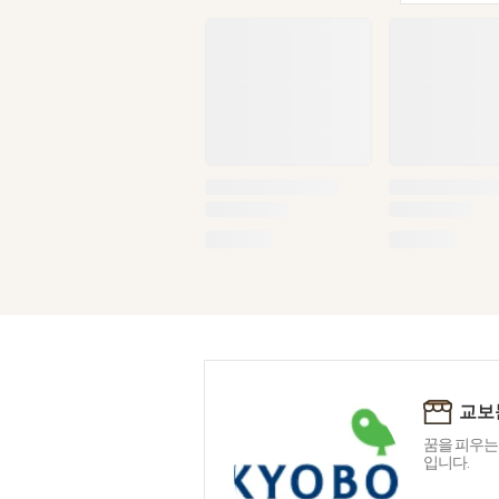
교보
꿈을 피우는
입니다.