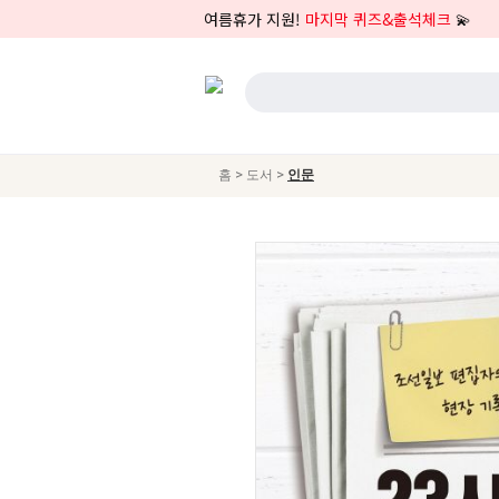
여름휴가 지원!
마지막 퀴즈&출석체크
💫
>
>
홈
도서
인문