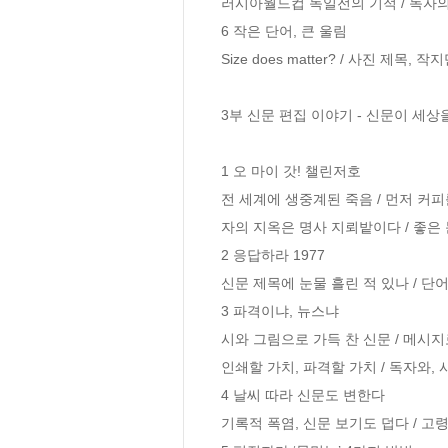
러시아월드컵 독일전의 기적 / 독자의
6 작은 단어, 큰 울림

Size does matter? / 사진 제목,
3부 신문 편집 이야기 - 신문이 세상
1 오 마이 갓! 챌린저호

전 세계에 생중계된 죽음 / 먼저 커피를
자의 지옥은 명사 지뢰밭이다 / 좋은 
2 응답하라 1977

신문 제목에 눈물 흘린 적 있나 / 단어
3 파격이냐, 뉴스냐

시와 그림으로 가득 찬 신문 / 메시지로 
인쇄할 가치, 파격할 가치 / 독자와, 
4 날씨 따라 신문도 변한다

기록적 폭염, 신문 보기도 덥다 / 고