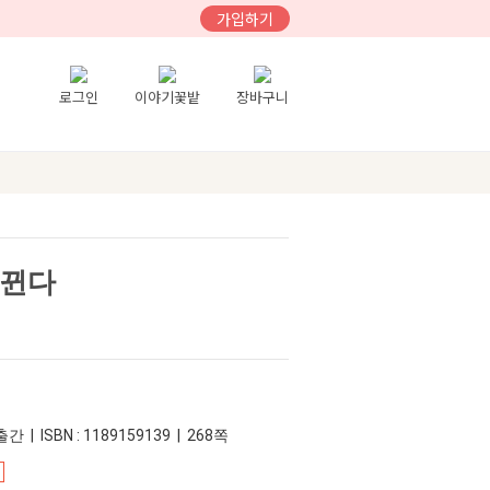
가입하기
로그인
이야기꽃밭
장바구니
바뀐다
간 | ISBN : 1189159139 | 268쪽