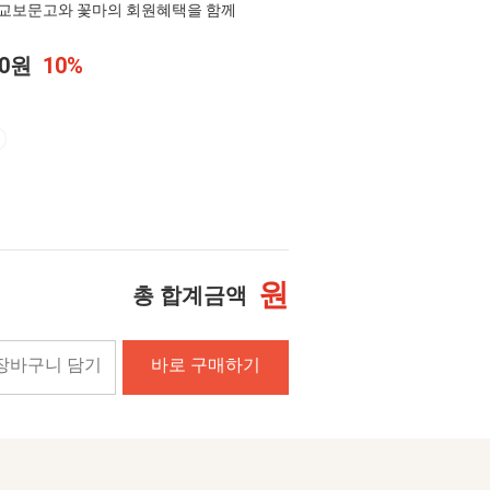
교보문고와 꽃마의 회원혜택을 함께
00원
10%
원
총 합계금액
장바구니 담기
바로 구매하기