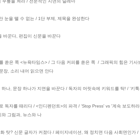
 무릎을 쳐라 / 전문적인 지면의 딜레마

 작지만 눈을 뗄 수 없는 / 1단 부제, 제목을 완성한다

을 바꾼다, 편집이 신문을 바꾼다

 쏟은 쪽 <뉴욕타임스> / 그 다음 커피를 쏟은 쪽 
 / 그래픽의 힘은 기사
문장, 소리 내어 읽으면 안다

 하나, 문장 하나가 지면을 바꾼다 / 독자의 머릿속에 키워드를 탁! / ‘키툭
독자를 때리다 / <인디펜던트>의 파격 / ‘Stop Press' vs '계속 보도하라
시와 그림과, 뉴스와 나

령화 탓? 신문 글자가 커졌다 / 페이지네이션, 왜 정치면 다음 사회면인가 / 