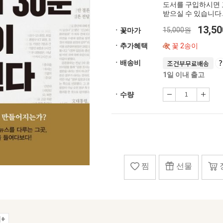
도서를 구입하시면 
받으실 수 있습니다.
13,5
15,000원
ㆍ꽃마가
ㆍ추가혜택
꽃 2송이
ㆍ배송비
조건부무료배송
1일 이내 출고
ㆍ수량
찜
선물
+