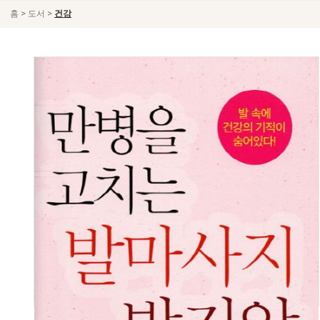
>
>
홈
도서
건강