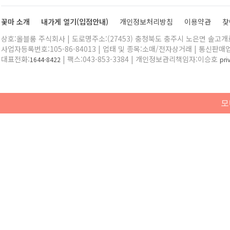
꽃마 소개
내가게 열기(입점안내)
개인정보처리방침
이용약관
찾
상호:올블룸 주식회사 | 도로명주소:(27453) 충청북도 충주시 노은면 솔고개로 
사업자등록번호:105-86-84013 | 업태 및 종목:소매/전자상거래 | 통신판매
대표전화:
| 팩스:043-853-3384 | 개인정보관리책임자:이승호
1644-8422
pr
모