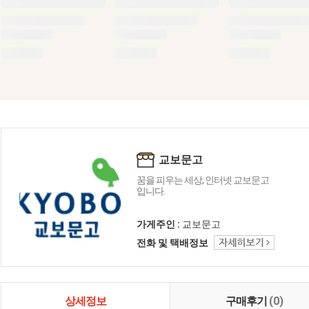
교보문고
꿈을 피우는 세상, 인터넷 교보문고
입니다.
가게주인 :
교보문고
전화 및 택배정보
상세정보
구매후기
(0)