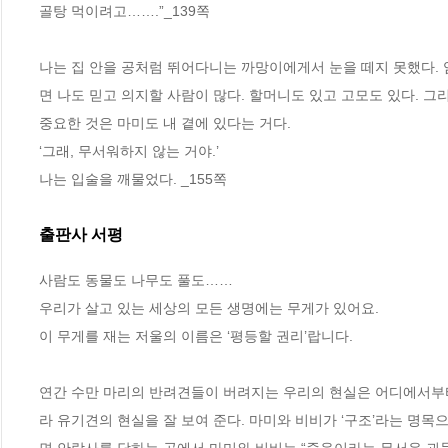
골탕 먹이려고…….”_139쪽
나는 집 안을 공처럼 뛰어다니는 까망이에게서 눈을 떼지 못했다. 
면 나도 믿고 의지할 사람이 많다. 할머니도 있고 고모도 있다. 그
중요한 것은 마미도 내 곁에 있다는 거다. 
‘그래, 무서워하지 않는 거야.’ 
나는 입술을 깨물었다. _155쪽
출판사 서평
사람도 동물도 나무도 풀도……

우리가 살고 있는 세상의 모든 생명에는 무게가 있어요.

이 무게를 재는 저울의 이름은 ‘평등할 권리’랍니다.

연간 수만 마리의 반려견들이 버려지는 우리의 현실은 어디에서부터
라 유기견의 현실을 잘 보여 준다. 마미와 비비가 ‘구조’라는 명목
면 안락사를 당하는 곳에서 마미와 비비는 “죽음이라는 무서운 괴물