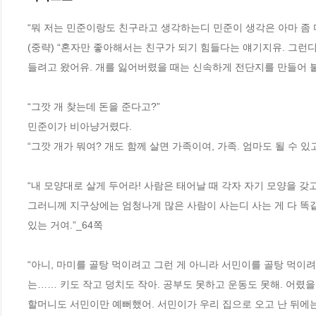
“뭐 저는 민준이랑도 친구라고 생각하는디 민준이 생각은 아마 좀 
(중략) “혼자만 좋아해서는 친구가 되기 힘들다는 얘기지유. 그런
들려고 왔어유. 개를 잃어버렸을 때는 신속하게 전단지를 만들어 붙
“그깟 개 찾는데 돈을 준다고?”
민준이가 비아냥거렸다.
“그깟 개가 뭐여? 개도 함께 살면 가족이여, 가족. 엄마도 될 수 있고
“내 모양대로 살게 두어라! 사람은 태어날 때 각자 자기 모양을 갖고
그러니께 지구상에는 엄청나게 많은 사람이 사는디 사는 게 다 똑같
있는 거여.”_64쪽
“아니, 마미를 골탕 먹이려고 그런 게 아니라 서민이를 골탕 먹이려
는…… 키도 작고 덩치도 작아. 공부도 못하고 운동도 못해. 어렸을
할머니도 서민이만 예뻐했어. 서민이가 우리 집으로 오고 난 뒤에는