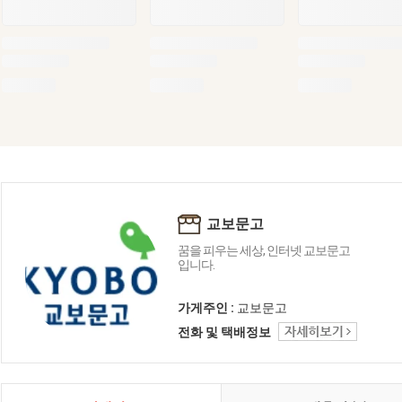
교보문고
꿈을 피우는 세상, 인터넷 교보문고
입니다.
가게주인 :
교보문고
전화 및 택배정보