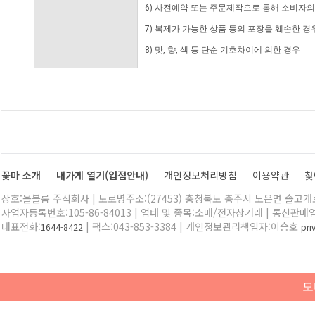
6) 사전예약 또는 주문제작으로 통해 소비자
7) 복제가 가능한 상품 등의 포장을 훼손한 경
8) 맛, 향, 색 등 단순 기호차이에 의한 경우
꽃마 소개
내가게 열기(입점안내)
개인정보처리방침
이용약관
찾
상호:올블룸 주식회사 | 도로명주소:(27453) 충청북도 충주시 노은면 솔고개로 
사업자등록번호:105-86-84013 | 업태 및 종목:소매/전자상거래 | 통신판매
대표전화:
| 팩스:043-853-3384 | 개인정보관리책임자:이승호
1644-8422
pr
모