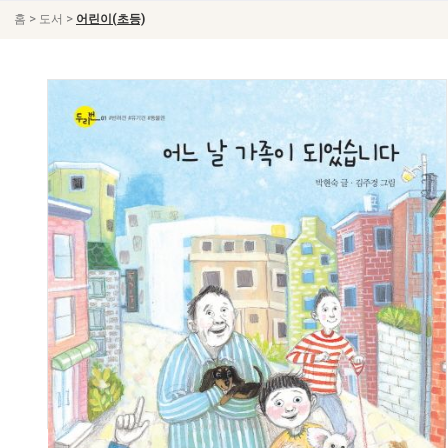
>
>
홈
도서
어린이(초등)