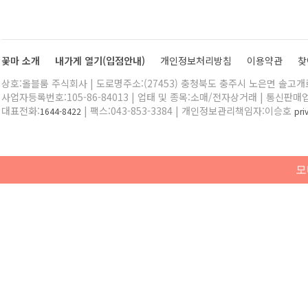
꽃마 소개
내가게 열기(입점안내)
개인정보처리방침
이용약관
찾
상호:올블룸 주식회사 | 도로명주소:(27453) 충청북도 충주시 노은면 솔고개로 
사업자등록번호:105-86-84013 | 업태 및 종목:소매/전자상거래 | 통신판매
대표전화:
| 팩스:043-853-3384 | 개인정보관리책임자:이승호
1644-8422
pr
모