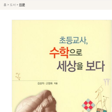
>
>
홈
도서
인문