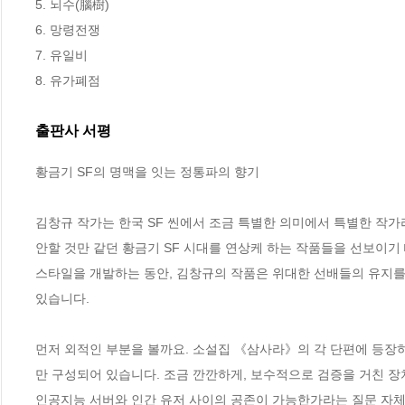
5. 뇌수(腦樹)

6. 망령전쟁

7. 유일비

8. 유가폐점
출판사 서평
황금기 SF의 명맥을 잇는 정통파의 향기

김창규 작가는 한국 SF 씬에서 조금 특별한 의미에서 특별한 작가
안할 것만 같던 황금기 SF 시대를 연상케 하는 작품들을 선보이기
스타일을 개발하는 동안, 김창규의 작품은 위대한 선배들의 유지를 
있습니다.

먼저 외적인 부분을 볼까요. 소설집 《삼사라》의 각 단편에 등장하
만 구성되어 있습니다. 조금 깐깐하게, 보수적으로 검증을 거친 장
인공지능 서버와 인간 유저 사이의 공존이 가능한가라는 질문 자체