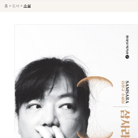
>
>
홈
도서
소설