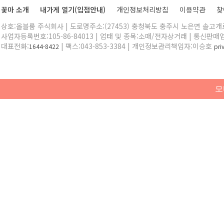
꽃마 소개
내가게 열기(입점안내)
개인정보처리방침
이용약관
찾
상호:올블룸 주식회사 | 도로명주소:(27453) 충청북도 충주시 노은면 솔고개로 
사업자등록번호:105-86-84013 | 업태 및 종목:소매/전자상거래 | 통신판매
대표전화:
| 팩스:043-853-3384 | 개인정보관리책임자:이승호
1644-8422
pr
모