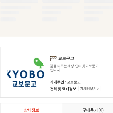
교보문고
꿈을 피우는 세상, 인터넷 교보문고
입니다.
가게주인 :
교보문고
전화 및 택배정보
상세정보
구매후기
(0)