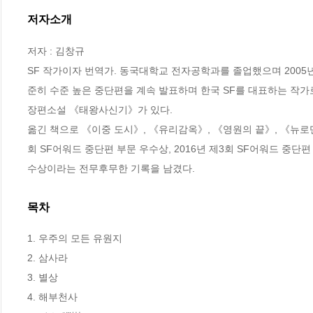
저자소개
저자 : 김창규

SF 작가이자 번역가. 동국대학교 전자공학과를 졸업했으며 2005
준히 수준 높은 중단편을 계속 발표하며 한국 SF를 대표하는 작가로
장편소설 《태왕사신기》가 있다. 

옮긴 책으로 《이중 도시》, 《유리감옥》, 《영원의 끝》, 《뉴로맨서》
회 SF어워드 중단편 부문 우수상, 2016년 제3회 SF어워드 중단편 
수상이라는 전무후무한 기록을 남겼다.
목차
1. 우주의 모든 유원지

2. 삼사라

3. 별상

4. 해부천사
