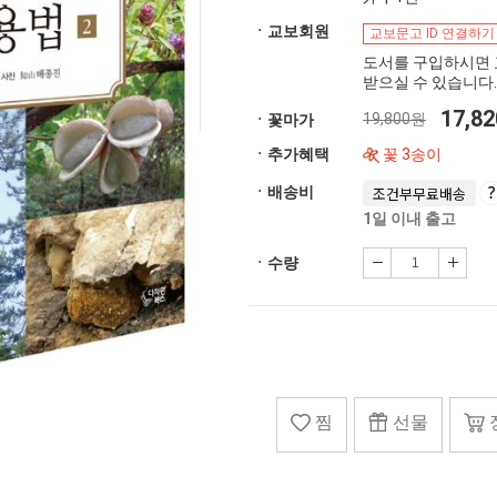
ㆍ교보회원
교보문고 ID 연결하기
도서를 구입하시면 
받으실 수 있습니다.
17,8
19,800원
ㆍ꽃마가
ㆍ추가혜택
꽃 3송이
ㆍ배송비
조건부무료배송
1일 이내 출고
ㆍ수량
찜
선물