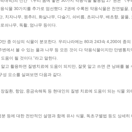
대학)의 신간 《우리 몸에 좋은 30가지 약용식물 활용법 2》권은 《우리
용식물 30가지를 추가로 엄선했다. 2권에 수록된 약용식물은 천연벌꿀, 은조
목단, 치자나무, 원추리, 화살나무, 다슬기, 쇠비름, 초피나무, 배초향, 꿀풀
로쇠나무, 독활, 엄나무 등이다.

만 종 이상의 식물이 분포한다. 우리나라에는 80과 243속 4,200여 종의 
주변에서 볼 수 있는 풀과 나무 등 모든 것이 다 약용식물이지만 만병통치
움이 될 것이다.”라고 말한다. 

알고 활용하면 질병치료에 도움이 되지만, 잘못 알고 쓰면 큰 낭패를 볼 수
구성 요소를 살펴보면 다음과 같다.

·신장질환, 항암, 중금속해독 등 현대인의 질병 치료에 도움이 되는 식물 외
, 성분 등에 대한 전반적인 설명과 함께 유사 식물, 독초구별법 등도 상세히