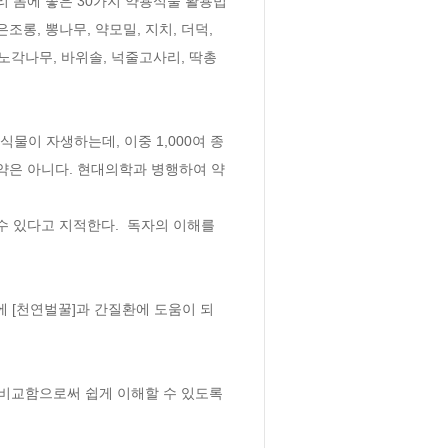
 몸에 좋은 30가지 약용식물 활용법 
롱, 뽕나무, 약모밀, 지치, 더덕, 
, 노각나무, 바위솔, 넉줄고사리, 딱총
식물이 자생하는데, 이중 1,000여 종
약은 아니다. 현대의학과 병행하여 약
 있다고 지적한다.  독자의 이해를 
에 [천연벌꿀]과 간질환에 도움이 되
 비교함으로써 쉽게 이해할 수 있도록 