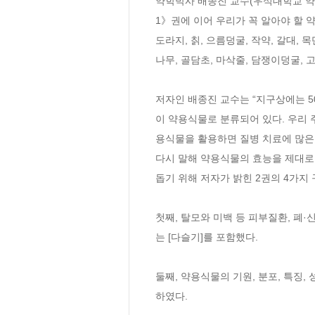
약학박사 배종진 교수(우석대학교 약학
1》권에 이어 우리가 꼭 알아야 할 약
도라지, 칡, 으름덩굴, 작약, 갈대, 
나무, 골담초, 마삭줄, 담쟁이덩굴, 고
저자인 배종진 교수는 “지구상에는 50
이 약용식물로 분류되어 있다. 우리 
용식물을 활용하면 질병 치료에 많은 도
다시 말해 약용식물의 효능을 제대로 
돕기 위해 저자가 밝힌 2권의 4가지 
첫째, 탈모와 미백 등 피부질환, 폐
는 [다슬기]를 포함했다.

둘째, 약용식물의 기원, 분포, 특징
하였다.
