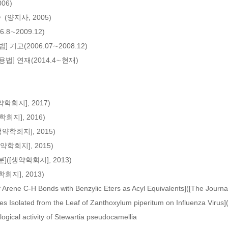
6)

지사, 2005)

8∼2009.12)

고(2006.07∼2008.12)

] 연재(2014.4∼현재)

회지], 2017)

지], 2016)

약학회지], 2015)

학회지], 2015)

]([생약학회지], 2013)

지], 2013)

 Arene C-H Bonds with Benzylic Eters as Acyl Equivalents]([The Journal
ides Isolated from the Leaf of Zanthoxylum piperitum on Influenza Virus](
ogical activity of Stewartia pseudocamellia
