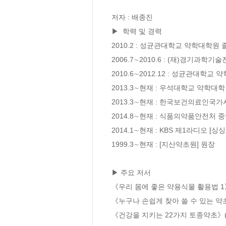
저자 : 배종진

▶  학력 및 경력

2010.2 : 성균관대학교 약학대학원 졸
2006.7∼2010.6 : (재)경기
2010.6∼2012.12 : 성균관대학
2013.3∼현재 : 우석대학교 약학대학
2013.3∼현재 : 한국보건의료인국
2014.8∼현재 : 식품의약품안전처 
2014.1∼현재 : KBS 제1라디오 [
1999.3∼현재 : [지산약초원] 원장

▶ 주요 저서

《우리 몸에 좋은 약용식물 활용법 1》(
《누구나 손쉽게 찾아 쓸 수 있는 약초
《건강을 지키는 22가지 토종약초》(H&bo