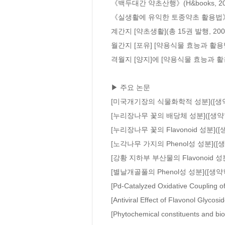
《백두대간 약초산행》(H&books, 200
《실생활에 유익한 토종약초 활용법》(양
계간지 [약초생활](총 15권 발행, 2006.
월간지 [포유] [약용식물 효능과 활용법] 기
격월지 [양지]에 [약용식물 효능과 활용법
▶ 주요 논문

[미국개기장의 식물화학적 성분]([생약학
[누리장나무 꽃의 배당체 성분]([생약학회
[누리장나무 꽃의 Flavonoid 성분]([생
[노각나무 가지의 Phenol성 성분]([생약
[강황 지하부 부산물의 Flavonoid 성분
[별날개골풀의 Phenol성 성분]([생약학회
[Pd-Catalyzed Oxidative Coupling of
[Antiviral Effect of Flavonol Glycos
[Phytochemical constituents and biol