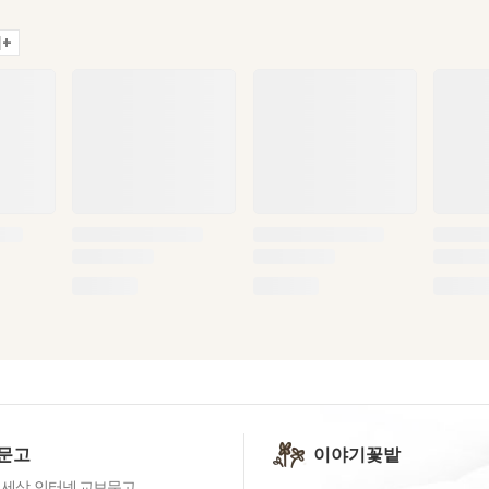
+
문고
이야기꽃밭
 세상, 인터넷 교보문고