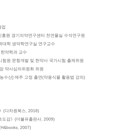
업 

과학기술진흥원 경기의약연구센터 천연물실 수석연구원

교 약학대학 생약학연구실 연구교수

 한약학과 교수

가시험원 문항개발 및 한약사 국가시험 출제위원

중앙 약사심의위원회 위원

싱싱농수산] 매주 고정 출연(약용식물 활용법 강의)

다차원북스, 2018) 

도감》(더불유출판사, 2009) 

oks, 2007)
