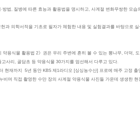
·방법, 질병에 따른 효능과 활용법을 명시하고, 사계절 변화무쌍한 모습의 
문헌과 의학서적을 기초로 필자가 체험한 내용 및 실험결과를 바탕으로 실생
 약용식물 활용법 2》권은 우리 주변에 흔히 볼 수 있는 뽕나무, 더덕, 도
넉줄고사리, 골담초 등 약용식물 30가지를 엄선해서 다루고 있다.

터 현재까지  5년 동안 KBS 제1라디오 [싱싱농수산] 프로에 매주 고정 출연
 누비며 직접 촬영한 수만 장의 사계절 약용식물 사진들 가운데 생생한 현장