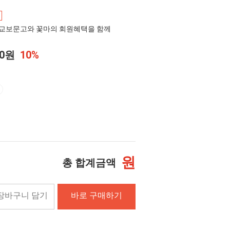
교보문고와 꽃마의 회원혜택을 함께
20원
10%
원
총 합계금액
장바구니 담기
바로 구매하기