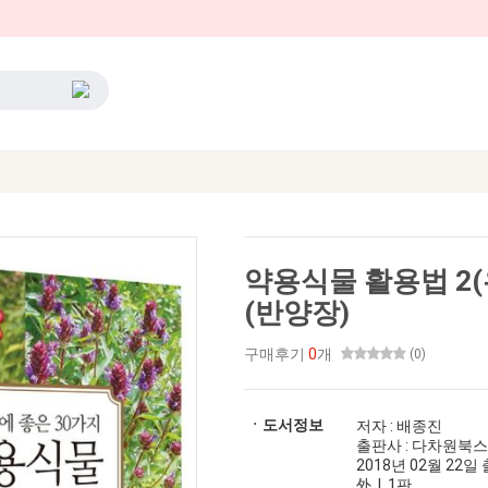
약용식물 활용법 2(
(반양장)
구매후기
0
개
(0)
ㆍ도서정보
저자 : 배종진
출판사 : 다차원북스
2018년 02월 22일 출
外 | 1판