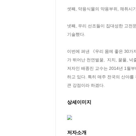
셋째, 약용식물의 약용부위, 채취시기
넷째, 우리 선조들이 집대성한 고전
기술했다.

이번에 펴낸 《우리 몸에 좋은 30가지
가 뛰어난 천연벌꿀,  지치, 꿀풀, 
저자인 배종진 교수는 2014년 1월부
하고 있다. 특히 매주 전국의 산야를
큰 강점이라 하겠다.
상세이미지
저자소개