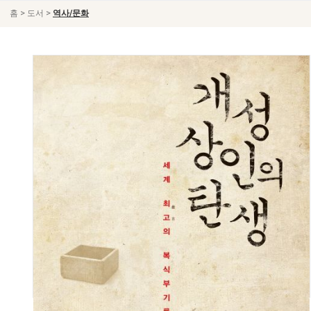
>
>
홈
도서
역사/문화