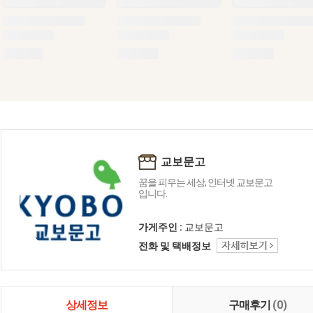
교보문고
꿈을 피우는 세상, 인터넷 교보문고
입니다.
가게주인 :
교보문고
전화 및 택배정보
상세정보
구매후기
(0)