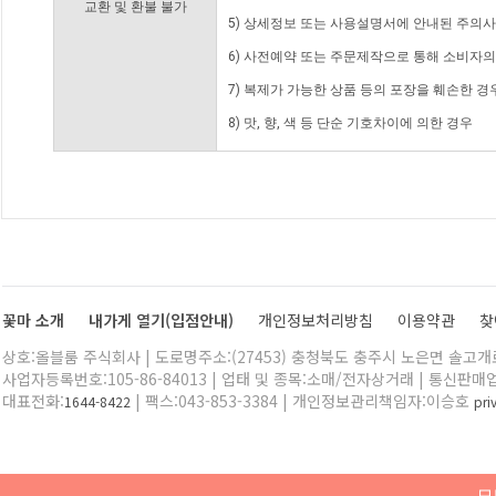
교환 및 환불 불가
5) 상세정보 또는 사용설명서에 안내된 주의사
6) 사전예약 또는 주문제작으로 통해 소비자
7) 복제가 가능한 상품 등의 포장을 훼손한 경
8) 맛, 향, 색 등 단순 기호차이에 의한 경우
꽃마 소개
내가게 열기(입점안내)
개인정보처리방침
이용약관
찾
상호:올블룸 주식회사 | 도로명주소:(27453) 충청북도 충주시 노은면 솔고개로 
사업자등록번호:105-86-84013 | 업태 및 종목:소매/전자상거래 | 통신판매
대표전화:
| 팩스:043-853-3384 | 개인정보관리책임자:이승호
1644-8422
pr
모