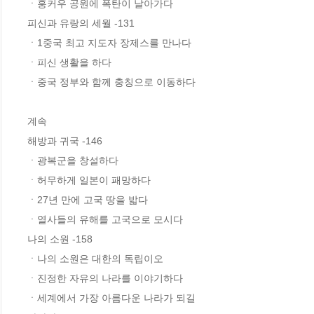
ㆍ훙커우 공원에 폭탄이 날아가다

피신과 유랑의 세월 -131

ㆍ1중국 최고 지도자 장제스를 만나다

ㆍ피신 생활을 하다

ㆍ중국 정부와 함께 충칭으로 이동하다

계속

해방과 귀국 -146

ㆍ광복군을 창설하다

ㆍ허무하게 일본이 패망하다

ㆍ27년 만에 고국 땅을 밟다

ㆍ열사들의 유해를 고국으로 모시다

나의 소원 -158

ㆍ나의 소원은 대한의 독립이오

ㆍ진정한 자유의 나라를 이야기하다

ㆍ세계에서 가장 아름다운 나라가 되길
