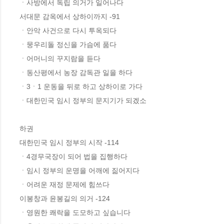
ㆍ사방에서 독립 의거가 일어나다

서대문 감옥에서 상하이까지 -91

ㆍ안악 사건으로 다시 투옥되다

ㆍ뭉우리돌 정신을 가슴에 품다

ㆍ어머니의 꾸지람을 듣다

ㆍ동산평에서 농장 감독관 일을 하다

ㆍ3ㆍ1 운동을 뒤로 하고 상하이로 가다

ㆍ대한민국 임시 정부의 문지기가 되겠소

하권

대한민국 임시 정부의 시작 -114

ㆍ4경무국장이 되어 법을 집행하다

ㆍ임시 정부의 운명을 어깨에 짊어지다

ㆍ어려운 재정 문제에 힘쓰다

이봉창과 윤봉길의 의거 -124

ㆍ영원한 쾌락을 도모하고 싶습니다
