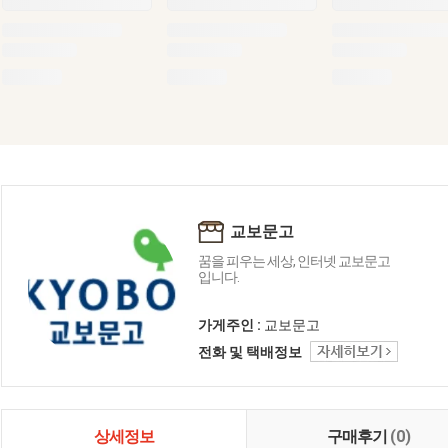
교보문고
꿈을 피우는 세상, 인터넷 교보문고
입니다.
가게주인 :
교보문고
전화 및 택배정보
상세정보
구매후기
(0)