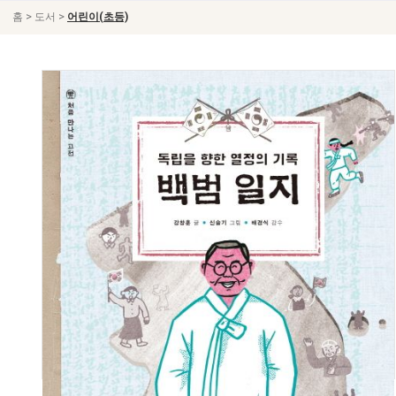
>
>
홈
도서
어린이(초등)