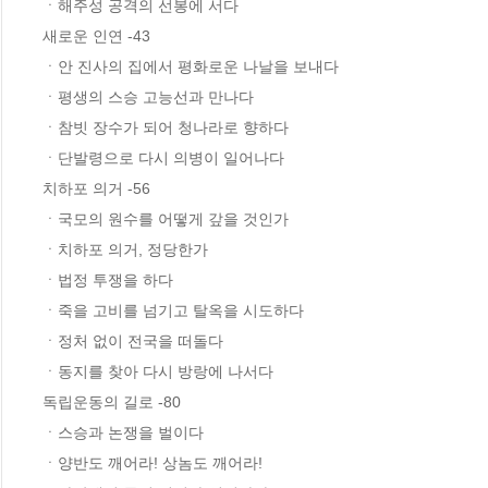
ㆍ해주성 공격의 선봉에 서다

새로운 인연 -43

ㆍ안 진사의 집에서 평화로운 나날을 보내다

ㆍ평생의 스승 고능선과 만나다

ㆍ참빗 장수가 되어 청나라로 향하다

ㆍ단발령으로 다시 의병이 일어나다

치하포 의거 -56

ㆍ국모의 원수를 어떻게 갚을 것인가

ㆍ치하포 의거, 정당한가

ㆍ법정 투쟁을 하다

ㆍ죽을 고비를 넘기고 탈옥을 시도하다

ㆍ정처 없이 전국을 떠돌다

ㆍ동지를 찾아 다시 방랑에 나서다

독립운동의 길로 -80

ㆍ스승과 논쟁을 벌이다

ㆍ양반도 깨어라! 상놈도 깨어라!
