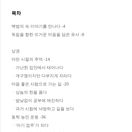
목차
백범의 속 이야기를 만나다 -4

독립을 향한 뜨거운 마음을 담은 유서 -8

상권

어린 시절의 추억 -14

ㆍ가난한 집안에서 태어나다

ㆍ개구쟁이지만 다부지게 자라다

마음 좋은 사람으로 가는 길 -20

ㆍ상놈의 한을 품다

ㆍ밤낮없이 공부에 매진하다

ㆍ과거 시험에 낙방하고 길을 보다

동학 농민 운동 -36

ㆍ‘아기 접주’가 되다
