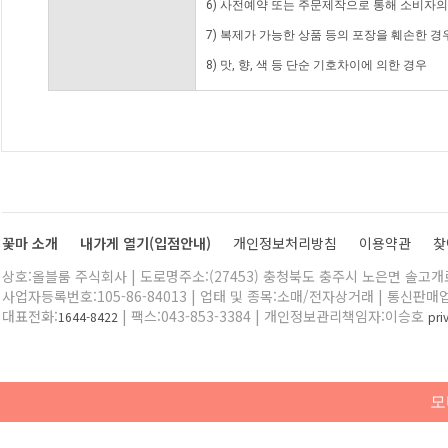
6) 사전예약 또는 주문제작으로 통해 소비자
7) 복제가 가능한 상품 등의 포장을 훼손한 경
8) 맛, 향, 색 등 단순 기호차이에 의한 경우
꽃마 소개
내가게 열기(입점안내)
개인정보처리방침
이용약관
찾
상호:올블룸 주식회사 | 도로명주소:(27453) 충청북도 충주시 노은면 솔고개로 
사업자등록번호:105-86-84013 | 업태 및 종목:소매/전자상거래 | 통신판매
대표전화:
| 팩스:043-853-3384 | 개인정보관리책임자:이승호
1644-8422
pr
모