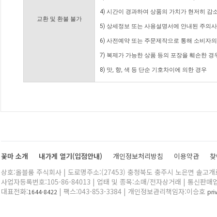
4) 시간이 경과하여 상품의 가치가 현저히 감
교환 및 환불 불가
5) 상세정보 또는 사용설명서에 안내된 주의사
6) 사전예약 또는 주문제작으로 통해 소비자
7) 복제가 가능한 상품 등의 포장을 훼손한 경
8) 맛, 향, 색 등 단순 기호차이에 의한 경우
꽃마 소개
내가게 열기(입점안내)
개인정보처리방침
이용약관
찾
상호:올블룸 주식회사 | 도로명주소:(27453) 충청북도 충주시 노은면 솔고개로 
사업자등록번호:105-86-84013 | 업태 및 종목:소매/전자상거래 | 통신판매
대표전화:
| 팩스:043-853-3384 | 개인정보관리책임자:이승호
1644-8422
pr