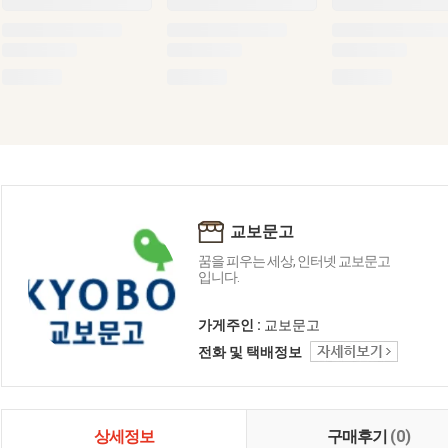
교보문고
꿈을 피우는 세상, 인터넷 교보문고
입니다.
가게주인 :
교보문고
전화 및 택배정보
상세정보
구매후기
(0)