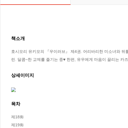
책소개
호시모리 유키모의 『우이러브』 제4권. 어리바리한 미소녀와 뒤틀린
린. 달콤~한 교제를 즐기는 중♥ 한편, 유우에게 마음이 끌리는 카
상세이미지
목차
제18화

제19화
