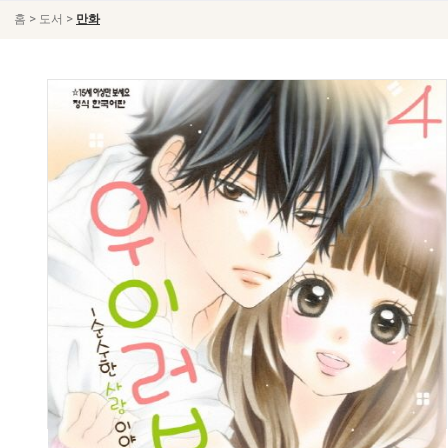
>
>
홈
도서
만화