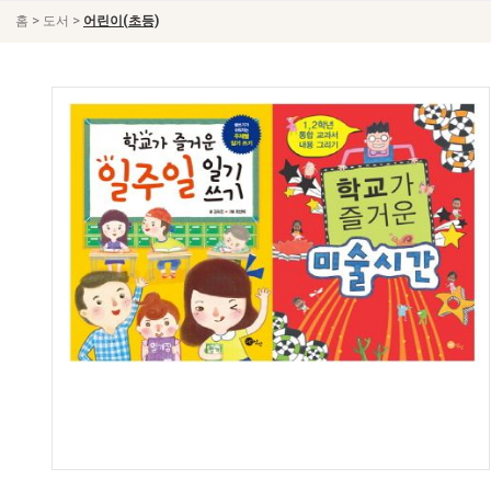
>
>
홈
도서
어린이(초등)