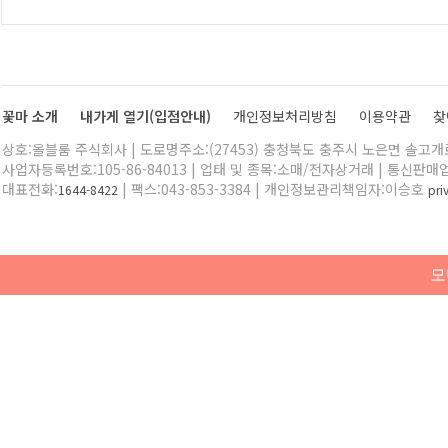
꽃마 소개
내가게 열기(입점안내)
개인정보처리방침
이용약관
찾
상호:올블룸 주식회사 | 도로명주소:(27453) 충청북도 충주시 노은면 솔고개로 
사업자등록번호:105-86-84013 | 업태 및 종목:소매/전자상거래 | 통신판매
대표전화:
| 팩스:043-853-3384 | 개인정보관리책임자:이승호
1644-8422
pr
모