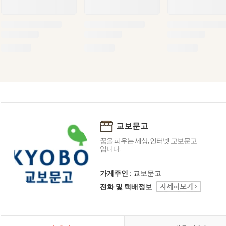
교보문고
꿈을 피우는 세상, 인터넷 교보문고
입니다.
가게주인 :
교보문고
전화 및 택배정보