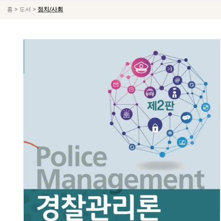
>
>
홈
도서
정치/사회