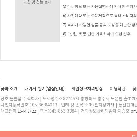
교환 및 환불 불가
5) 상세정보 또는 사용설명서에 안내된 주의사
6) 사전예약 또는 주문제작으로 통해 소비자
7) 복제가 가능한 상품 등의 포장을 훼손한 경
8) 맛, 향, 색 등 단순 기호차이에 의한 경우
꽃마 소개
내가게 열기(입점안내)
개인정보처리방침
이용약관
찾
상호:올블룸 주식회사 | 도로명주소:(27453) 충청북도 충주시 노은면 솔고개로 
사업자등록번호:105-86-84013 | 업태 및 종목:소매/전자상거래 | 통신판매
대표전화:
| 팩스:043-853-3384 | 개인정보관리책임자:이승호
1644-8422
pr
모