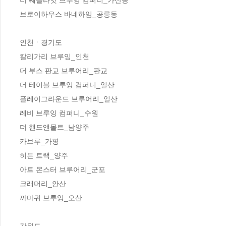
브로이하우스 바네하임_공릉동 

인천ㆍ경기도

칼리가리 브루잉_인천 

더 부스 판교 브루어리_판교 

더 테이블 브루잉 컴퍼니_일산 

플레이그라운드 브루어리_일산 

레비 브루잉 컴퍼니_수원 

더 핸드앤몰트_남양주 

카브루_가평 

히든 트랙_양주 

아트 몬스터 브루어리_군포 

크래머리_안산 

까마귀 브루잉_오산

강원도
