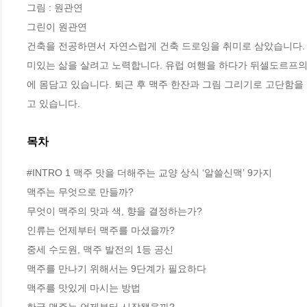
그림 : 원관연

그린이 원관연

건축을 전공하면서 자연스럽게 건축 드로잉을 취미로 삼았습니다.
미있는 삶을 살려고 노력합니다. 유럽 여행을 하다가 뒤셀도르프의 
에 몸담고 있습니다. 퇴근 후 맥주 한잔과 그림 그리기로 고단함
고 있습니다.
목차
#INTRO 1 맥주 맛을 더해주는 교양 상식 ‘알쓸신맥’ 9가지 

맥주는 무엇으로 만들까? 

무엇이 맥주의 맛과 색, 향을 결정하는가? 

인류는 언제부터 맥주를 마셨을까? 

중세 수도원, 맥주 발전의 1등 공신 

맥주를 만나기 위해서는 9단계가 필요하다 

맥주를 맛있게 마시는 방법 

한국 맥주는 언제부터 시작됐을까?
