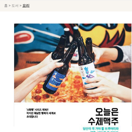
>
>
홈
도서
요리