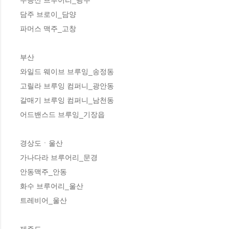
담주 브로이_담양 

파머스 맥주_고창 

부산

와일드 웨이브 브루잉_송정동 

고릴라 브루잉 컴퍼니_광안동

갈매기 브루잉 컴퍼니_남천동 

어드밴스드 브루잉_기장읍 

경상도ㆍ울산

가나다라 브루어리_문경

안동맥주_안동 

화수 브루어리_울산 

트레비어_울산 

제주도
