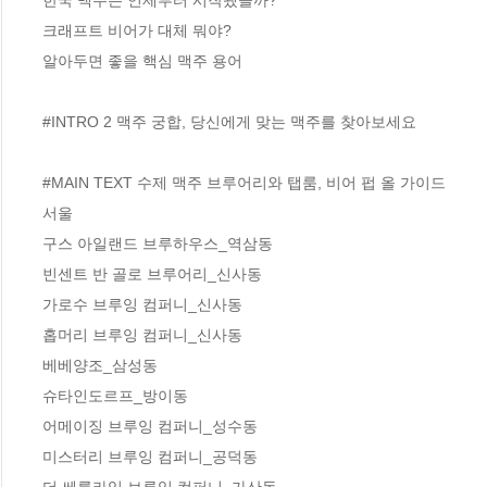
크래프트 비어가 대체 뭐야? 

알아두면 좋을 핵심 맥주 용어 

#INTRO 2 맥주 궁합, 당신에게 맞는 맥주를 찾아보세요 

#MAIN TEXT 수제 맥주 브루어리와 탭룸, 비어 펍 올 가이드

서울

구스 아일랜드 브루하우스_역삼동

빈센트 반 골로 브루어리_신사동

가로수 브루잉 컴퍼니_신사동

홉머리 브루잉 컴퍼니_신사동 

베베양조_삼성동

슈타인도르프_방이동 

어메이징 브루잉 컴퍼니_성수동

미스터리 브루잉 컴퍼니_공덕동 

더 쎄를라잇 브루잉 컴퍼니_가산동 
