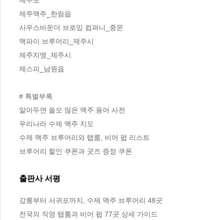
제주맥주_한림읍 

사우스바운더 브로잉 컴퍼니_중문

맥파이 브루어리_제주시 

제주지앵_제주시 

제스피_남원읍 

# 특별부록 

알아두면 쓸모 많은 맥주 용어 사전 

우리나라 수제 맥주 지도 

수제 맥주 브루어리와 탭룸, 비어 펍 리스트 

브루어리 할인 쿠폰과 굿즈 증정 쿠폰
출판사 서평
강릉부터 서귀포까지, 수제 맥주 브루어리 48곳

전국의 직영 탭룸과 비어 펍 77곳 상세 가이드  
