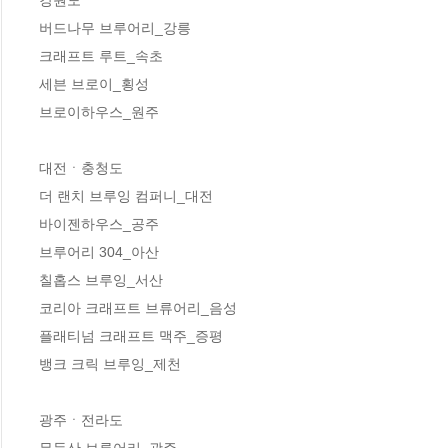
버드나무 브루어리_강릉 

크래프트 루트_속초 

세븐 브로이_횡성 

브로이하우스_원주 

대전ㆍ충청도

더 랜치 브루잉 컴퍼니_대전 

바이젠하우스_공주 

브루어리 304_아산 

칠홉스 브루잉_서산 

코리아 크래프트 브류어리_음성 

플래티넘 크래프트 맥주_증평 

뱅크 크릭 브루잉_제천 

광주ㆍ전라도

무등산 브루어리_광주 
