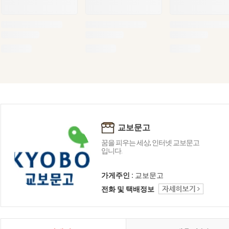
교보문고
꿈을 피우는 세상, 인터넷 교보문고
입니다.
가게주인 :
교보문고
전화 및 택배정보