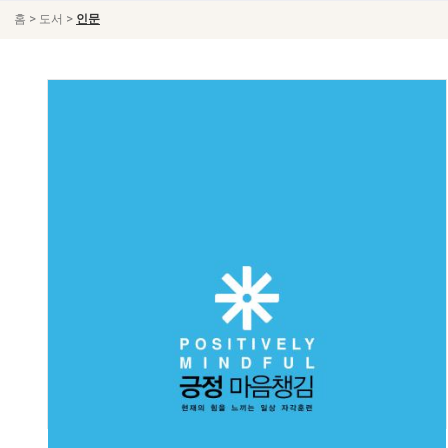
>
>
홈
도서
인문