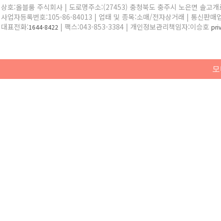
상호:올블룸 주식회사 | 도로명주소:(27453) 충청북도 충주시 노은면 솔고개로 
사업자등록번호:105-86-84013 | 업태 및 종목:소매/전자상거래 | 통신판매
대표전화:
| 팩스:043-853-3384 | 개인정보관리책임자:이승호
1644-8422
pr
모