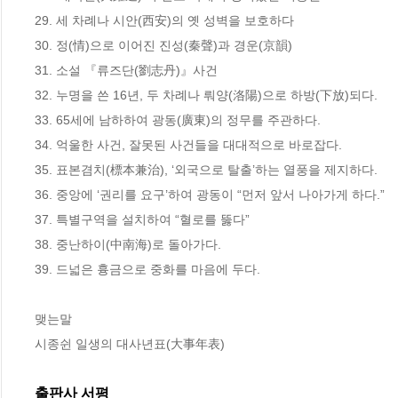
29. 세 차례나 시안(西安)의 옛 성벽을 보호하다	

30. 정(情)으로 이어진 진성(秦聲)과 경운(京韻)	

31. 소설 『류즈단(劉志丹)』사건	

32. 누명을 쓴 16년, 두 차례나 뤄양(洛陽)으로 하방(下放)되다.	

33. 65세에 남하하여 광동(廣東)의 정무를 주관하다.	

34. 억울한 사건, 잘못된 사건들을 대대적으로 바로잡다.	

35. 표본겸치(標本兼治), ‘외국으로 탈출’하는 열풍을 제지하다.	

36. 중앙에 ‘권리를 요구’하여 광동이 “먼저 앞서 나아가게 하다.”	

37. 특별구역을 설치하여 “혈로를 뚫다”	

38. 중난하이(中南海)로 돌아가다.	

39. 드넓은 흉금으로 중화를 마음에 두다.	

맺는말	

시종쉰 일생의 대사년표(大事年表)
출판사 서평