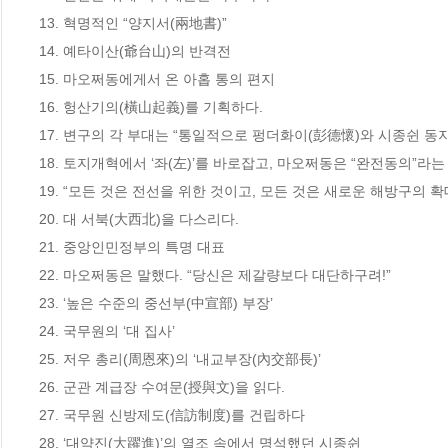
13. 혁명적인 “양지서(兩地書)”	

14. 예타이산(爺台山)의 반격전	

15. 마오쩌동에게서 온 아홉 통의 편지	

16. 헝산기의(橫山起義)를 기획하다.	

17. 변구의 각 부대는 “통일적으로 펑더화이(彭德懷)와 시종쉰 동지의
18. 토지개혁에서 ‘좌(左)’를 바로잡고, 마오쩌동은 “완전동의”라는 
19. “모든 것은 전선을 위한 것이고, 모든 것은 새로운 해방구의 확대
20. 대 서북(大西北)을 다스리다.　	

21. 중앙인민정부의 특명 대표	

22. 마오쩌동은 말했다. “당신은 제갈량보다 대단하구려!”	

23. ‘높은 수준의 중선부(中宣部) 부장’	

24. 국무원의 ‘대 집사’	

25. 저우 총리(周恩來)의 ‘내교부장(內交部長)’	

26. 군관 계급장 수여문(授與文)을 읽다.	

27. 국무원 신방제도(信訪制度)를 건립하다	

28. ‘대약진(大躍進)’의 열조 속에서 명석했던 시종쉰	
