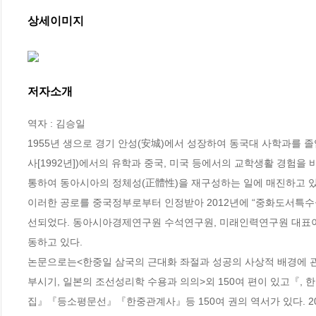
상세이미지
저자소개
역자 : 김승일

1955년 생으로 경기 안성(安城)에서 성장하여 동국대 사학과를 졸
사[1992년])에서의 유학과 중국, 미국 등에서의 교학생활 경험
통하여 동아시아의 정체성(正體性)을 재구성하는 일에 매진하고 있다
이러한 공로를 중국정부로부터 인정받아 2012년에 “중화도서특
선되었다. 동아시아경제연구원 수석연구원, 미래인력연구원 대표이
동하고 있다.

논문으로는<한중일 삼국의 근대화 좌절과 성공의 사상적 배경에 관
부시기, 일본의 조선성리학 수용과 의의>외 150여 편이 있고『
집』『등소평문선』『한중관계사』등 150여 권의 역서가 있다. 20