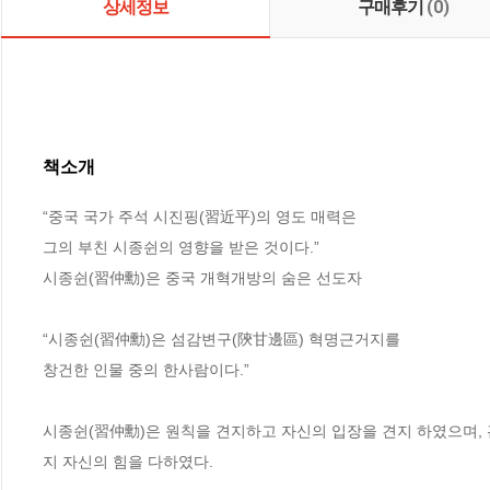
상세정보
구매후기
(0)
책소개
“중국 국가 주석 시진핑(習近平)의 영도 매력은 

그의 부친 시종쉰의 영향을 받은 것이다.” 

시종쉰(習仲勳)은 중국 개혁개방의 숨은 선도자

“시종쉰(習仲勳)은 섬감변구(陝甘邊區) 혁명근거지를 

창건한 인물 중의 한사람이다.”

시종쉰(習仲勳)은 원칙을 견지하고 자신의 입장을 견지 하였으며,
지 자신의 힘을 다하였다.