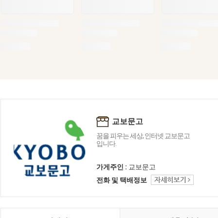
교보문고
꿈을 피우는 세상, 인터넷 교보문고
입니다.
가게주인 :
교보문고
전화 및 택배정보