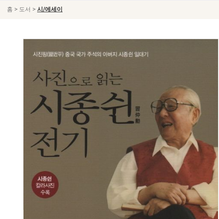
>
>
홈
도서
시/에세이