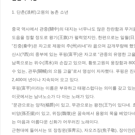
1. 단촌(淡村)고원의 농촌 소년

중국 역사에서 관중(關中)의 대지는 너무나도 많은 찬란함과 무거움을 담고
도읍을 정할 정도로 왕기(王旗)가 펄럭였지만, 한편으로는 일월(日月
“진중(秦中)은 자고로 제왕의 주(州)라네”라 읊으며 감개무량해 했었다
산시(?西)의 중부에 있는 푸핑(富平)은 자고로 “관중의 유명한 고
남쪽으로는 위수(渭水)와 손잡고 있으며, 황토고원의 웅장함과 800
수 있는, 관푸(關輔)의 으뜸 고을”로서 명성이 자자했다. 푸핑은 진
2,400여 년이나 지속되어 오고 있다. 

푸핑(富平)이라는 이름은 부유하고 태평스럽다는 의미를 갖고 있는데
이곳에서는 남녀노소가 다 아는 노래가 있다. 

“문관으로는 양작(楊爵)이 있고, 무관으로는 왕전(王?)이 있다네. 
비양(孫丕揚)이 있고, 위징(魏徵)은 꿈속에서 용왕의 목을 베었다
는 마음과 아름다운 신화가 어우러진 노래이다. 

근현대에 들어서는 또 장칭윈(張靑云), 자오즈징(焦子敬), 장이안(