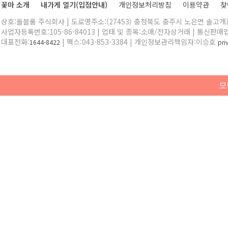
꽃마 소개
내가게 열기(입점안내)
개인정보처리방침
이용약관
찾
상호:올블룸 주식회사 | 도로명주소:(27453) 충청북도 충주시 노은면 솔고개로 
사업자등록번호:105-86-84013 | 업태 및 종목:소매/전자상거래 | 통신판매
대표전화:
| 팩스:043-853-3384 | 개인정보관리책임자:이승호
1644-8422
pr
모