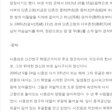
앞장서기도 했다. 바로 이런 곳에서 1913년 10월 15일(음력으로 
서부의 단촌고원(지금은 단촌진 중허[中合]촌 중허조[中合組]에 속함
한 쌍의 아들딸을 지게에 짊어지고 허난(河南) 덩저우(鄧州)로부터
는 1885년(광서(光緖) 11년) 초에 단촌고원의 더우촌천(都村川)
남의 머슴살이를 하며, 한편으로는 땅 몇 무(畝)를 소작 맡아 경작
-중략-

시종쉰은 산간변구 혁명근거지의 주요 창건자이며, 지도자의 한사람
로, 그의 위대한 정신은 바로 실사구시의 정신이다.

2005년 5월 24일 시종쉰 서거 3주년이 되는 해에 그의 유골은 
관중의 대지는 그가 혁명을 시작한 곳이며, 일생동안 심사숙고하며
핑에 모여들었다. 그들은 자발적으로 도로 양변에 숙연하게 서서 

고향으로 돌아오는 시종쉰의 영령을 맞이하였다. 수 년 후 사람들
었다. 시종쉰의 영구차 대열이 푸핑에 들어설 때, 당시 중국공산당
유골이 담겨 있는 유골함을 안고 있었다. 시진핑은 차안에서 묵묵