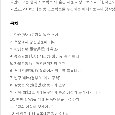
국인이 쓰는 중국 프로젝트”의 출판 지원 대상으로 자서『한국인
되었고, 2018년에는 동 프로젝트를 주관하는 비서처로부터 창작
목차
1. 단촌(淡村)고원의 농촌 소년	

2. 옥중에서 공산당원이 되다	

3. 량당병변(兩當兵變)의 총소리	

4. 류즈단(劉志丹)·세즈창(謝子長)과의 만남	

5, 자오진(照金) 혁명근거지의 창건	

6. 천자포(陳家坡) 회의에서 위기를 극복하다	

7. 변구(邊區)정부의 ‘아기 주석’	

8. 잘못된 숙반(肅反)운동과의 조우

9. 서북(西北) 소비에트구역이 홍군 장정의 근거지가 되다 	

10. 옌안(延安)을 위해 남쪽대문을 사수하다	

11. “당의 이익이 첫째이다”	

12. 옌안을 위해 북쪽대문을 사수하다	
