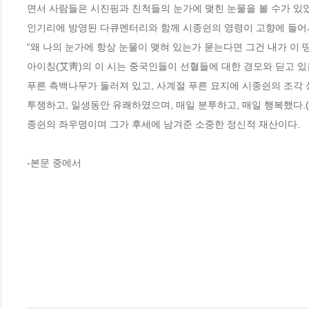
면서 사람들은 시진핑과 친척들의 눈가에 맺힌 눈물을 볼 수가 있었
인기리에 방영된 다큐멘터리와 함께 시종쉰의 영령이 고향에 들어서
“왜 나의 눈가에 항상 눈물이 맺혀 있는가 묻는다면 그건 내가 이 
아이칭(艾靑)의 이 시는 중국인들이 선혈들에 대한 경모와 딛고 있
푸른 측백나무가 둘러져 있고, 사계절 푸른 묘지에 시종쉰의 조각 
투쟁하고, 일생동안 유쾌하였으며, 매일 분투하고, 매일 행복했다
종쉰의 좌우명이며 그가 후세에 남겨준 소중한 정신적 재산이다.

-본문 중에서