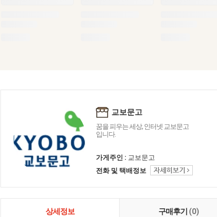
교보문고
꿈을 피우는 세상, 인터넷 교보문고
입니다.
가게주인 :
교보문고
전화 및 택배정보
상세정보
구매후기
(0)