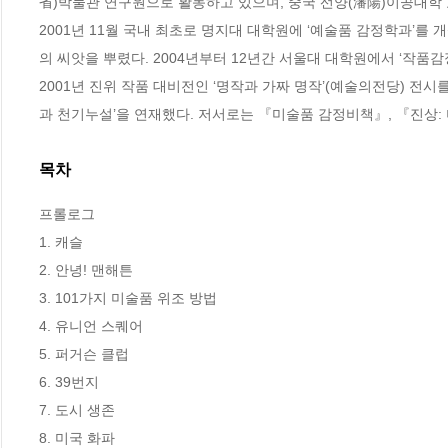
省)박물관 연구원으로 활동하고 있으며, 중국 선양(瀋陽)이공대학 
2001년 11월 국내 최초로 명지대 대학원에 ‘예술품 감정학과’를
의 씨앗을 뿌렸다. 2004년부터 12년간 서울대 대학원에서 ‘작품감
2001년 진위 작품 대비전인 ‘명작과 가짜 명작’(예술의전당) 전시
과 천기누설’을 연재했다. 저서로는 『미술품 감정비책』, 『진상:
목차
프롤로그

1. 캐슬

2. 안녕! 맨해튼

3. 101가지 미술품 위조 방법

4. 유니언 스퀘어

5. 퍼거슨 클럽

6. 39번지

7. 도시 생존

8. 미국 화파
