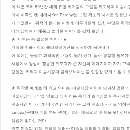
이 책은 무려 50년간 세계 유명 화가들의 그림을 위조하며 미술시
리계 미국인 켄 페레니Ken Perenyi는 그림 위조와 사기로 엄청
게 되었을까. 위작의 판매는 어떻게 이루어질까. 또한 수많은 위작
대해 답하며 다채롭고 놀라운 이야기를 펼쳐 보인다.    

★ 이 책은 꼭 필요한 책이다 ★

위작과 미술시장의 콜라보레이션을 생생하게 담아내다

이 책에는 놀랍고 파격적인 내용이 담겨 있다. 몸소 경험할 필요가 
시장에서 왕성히 활동한 위조자가 쓴 자신의 이야기이자 자기 고백이
행형인 ‘위작과 미술시장의 콜라보레이션’을 현장감 있게 느낄 수 있
★ 위작을 매개로 해 속고 속이는, 미술시장 이면에 숨겨진 검은 커넥
미술시장의 내막을 엿보고 싶어 하는 독자의 호기심을 만족시켜줄 
위조자인 이태리계 미국인 켄 페레니는 그림 위조와 사기로 엄청난 부를
Emptor(구매자 위험 부담 원칙)』라는 제목으로 이 책을 냈다.
책임이 없다는 거다.

위조 기술과 위작, 위작을 둘러싼 미술품 딜러와 컬렉터, 감정가,