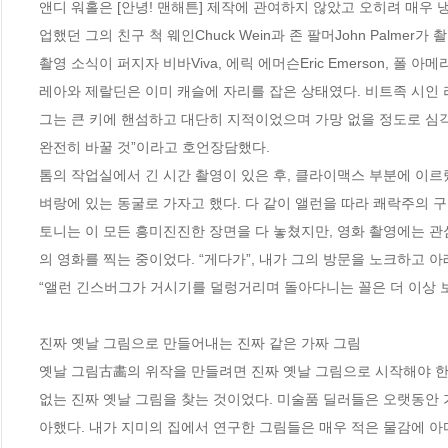
앤디 워홀은 [안녕! 맨해튼] 제작에 관여하지 않았고 오히려 매우
업했던 그의 친구 척 웨인Chuck Wein과 존 팔머John Palmer가
촬영 소식이 퍼지자 비바Viva, 에릭 에머슨Eric Emerson, 폴 
레아와 제랄딘은 이미 캐슬에 자리를 잡은 상태였다. 비트족 시인 리오넬
그는 큰 키에 핸섬하고 대단히 지적이었으며 가망 없을 정도로 심각
완전히 바꿀 것”이라고 호언장담했다.
톰의 작업실에서 긴 시간 촬영이 있은 후, 클라이맥스 부분에 이르
벼랑에 있는 동굴로 가자고 했다. 다 같이 앨런을 따라 쾌락주의 
토니는 이 모든 흥미진진한 장면을 다 놓쳤지만, 영화 촬영에는 관
의 영화를 찍는 중이었다. “게다가”, 내가 그의 방문을 노크하고 
“앨런 긴스버그가 거시기를 덜렁거리며 돌아다니는 꼴은 더 이상 보
진짜 옛날 그림으로 만들어내는 진짜 같은 가짜 그림
옛날 그림古畵의 위작을 만들려면 진짜 옛날 그림으로 시작해야 한다
없는 진짜 옛날 그림을 찾는 것이었다. 미술품 딜러들은 오랫동안 
아했다. 내가 지미의 집에서 연구한 그림들은 매우 적은 물감에 아마인 