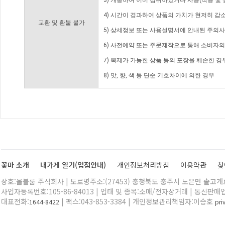
3) 개봉하여 이미 섭취하였거나 사용(착용 및 
4) 시간이 경과하여 상품의 가치가 현저히 감
교환 및 환불 불가
5) 상세정보 또는 사용설명서에 안내된 주의사
6) 사전예약 또는 주문제작으로 통해 소비자
7) 복제가 가능한 상품 등의 포장을 훼손한 경
8) 맛, 향, 색 등 단순 기호차이에 의한 경우
꽃마 소개
내가게 열기(입점안내)
개인정보처리방침
이용약관
찾
상호:올블룸 주식회사 | 도로명주소:(27453) 충청북도 충주시 노은면 솔고개로 
사업자등록번호:105-86-84013 | 업태 및 종목:소매/전자상거래 | 통신판매
대표전화:
| 팩스:043-853-3384 | 개인정보관리책임자:이승호
1644-8422
pr