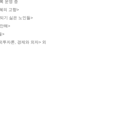
록 운영 중

혜의 고향>

되기 싫은 노인들>

안해>

>

외투자론, 경제와 외자> 외