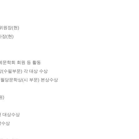
원장(현)

장(현)

예문학회 회원 등 활동

(수필부문) 각 대상 수상

매월당문학상(시 부문) 본상수상

)

 대상수상

수상
