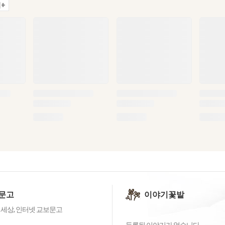
+
문고
이야기꽃밭
 세상, 인터넷 교보문고