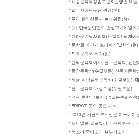
* 해송문학회상임고문& 발행인 역임

* 일두사상연구원 원장(현)

* 주간 함양신문사 논설위원(현)

* (사)한국문인협회 인성교육위원회 위
* 한하운기념사업회(문학회) 명예이사
* 문학회 계간지‘보리피리’발행인(현)

* 재경문학회 회장(현)

* 한맥문학회이사, 불교문학회, 신문
* 동암문학상(수필부문),신문예문학상
* 허균·허난설헌문학상(수필부문), 
* 불교문학회 대상수상(수필부문)

* 국제 문학 공로 대상(일본문화진흥원
* EPIPOT 문학 공로 대상

* 2013년 서울스포츠신문 이노베이션
* 동아일보 글로벌리더 문학부문 대상
* 북소리 죽비소리 철부지소리
