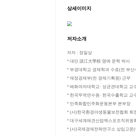
상세이미지
저자소개
저자 : 정일상

* 대만 談江大學校 명예 문학 박사

* 부경대학교 경제학과 수료(전 부산
* 재정경제부(전 경제기획원) 근무

* 배화여자대학교· 성균관대학교 교수
* 한국무역연수원· 한국수출학교 교수
* 민족화합민주화운동본부 본부장

* (사)한국환경야생동물보전협회 회장
* 대구세계애견산업엑스포조직위원회
* (사)국제경제전략연구소 상임고문(현