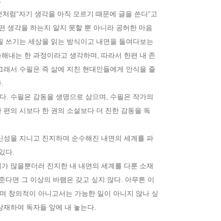
것처럼“자기 생각을 아직 모르기 때문에 글을 쓴다”고

떤 생각을 하는지 알지 못할 뿐 아니라 공허한 마음

필 쓰기는 세상을 읽는 방식이고 내면을 들여다보는

해내는 한 과정이라고 생각하며, 따라서 한편 내 존

그래서 수필은 즉 삶에 지친 현대인들에게 안식을 줄



. 수필은 감동을 생명으로 삼으며, 수필은 작가의

 편의 시보다 한 권의 소설보다 더 진한 감동을 독

신성을 지니고 진지하며 순수해진 내면의 세계를 파

다.

재가 많을뿐더러 진지한 내 내면의 세계를 다룬 소재

준다면 그 이상의 바램은 갖고 싶지 않다. 아무튼 이

며 창의적이 아니고서는 가능한 일이 아니지 않나 싶

상재하여 독자들 앞에 내 놓는다.