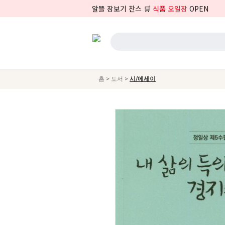
알뜰 장보기 찬스 🛒
식품 오일장
OPEN
>
>
홈
도서
시/에세이