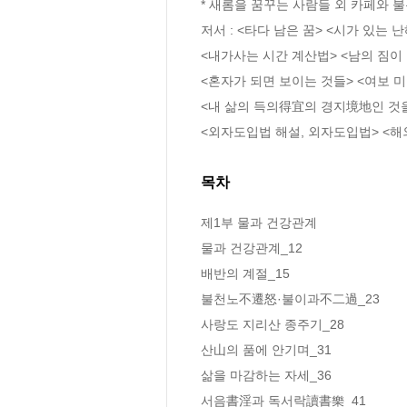
* 새롬을 꿈꾸는 사람들 외 카페와 불
저서 : <타다 남은 꿈> <시가 있는 난
<내가사는 시간 계산법> <남의 짐이 
<혼자가 되면 보이는 것들> <여보 미
<내 삶의 득의得宜의 경지境地인 것을
<외자도입법 해설, 외자도입법> <해
목차
제1부 물과 건강관계

물과 건강관계_12

배반의 계절_15

불천노不遷怒·불이과不二過_23

사랑도 지리산 종주기_28

산山의 품에 안기며_31

삶을 마감하는 자세_36

서음書淫과 독서락讀書樂_41
