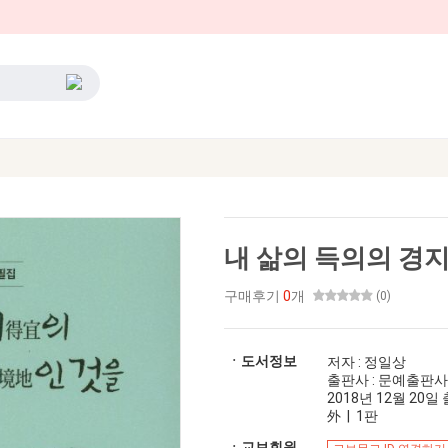
내 삶의 득의의 경
구매후기
0
개
(0)
ㆍ도서정보
저자 : 정일상
출판사 : 문예출판사
2018년 12월 20일 출
外 | 1판
ㆍ교보회원