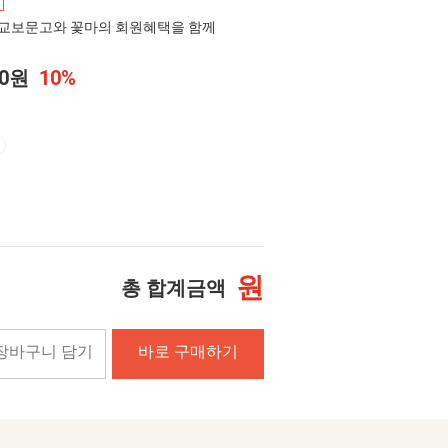
교보문고와 꽃마의 회원혜택을 함께
00원
10%
원
총 합계금액
장바구니 담기
바로 구매하기