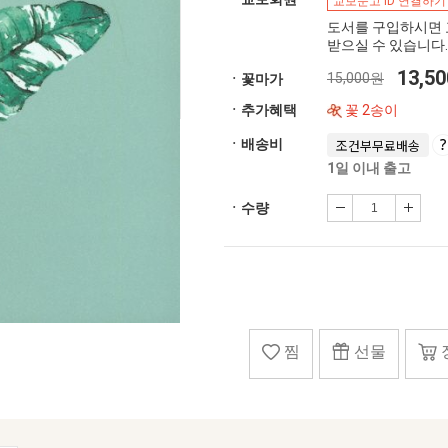
교보문고 ID 연결하기
도서를 구입하시면 
받으실 수 있습니다.
13,5
15,000원
ㆍ꽃마가
ㆍ추가혜택
꽃 2송이
ㆍ배송비
조건부무료배송
1일 이내 출고
ㆍ수량
찜
선물