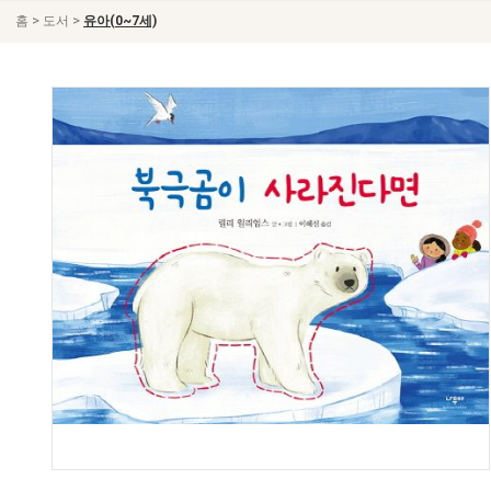
>
>
홈
도서
유아(0~7세)