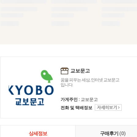
교보문고
꿈을 피우는 세상, 인터넷 교보문고
입니다.
가게주인 :
교보문고
전화 및 택배정보
상세정보
구매후기
(0)