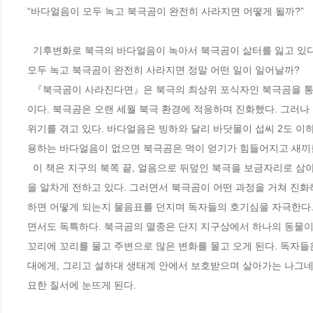
“바다얼음이 모두 녹고 북극곰이 완전히 사라지면 어떻게 될까?”

  기후변화로 북극의 바다얼음이 녹아서 북극곰이 삶터를 잃고 있다는 소식이 끊이지 않고 들려온다. 이렇게 지구가 더워져서 마침내 바다얼음이 
모두 녹고 북극곰이 완전히 사라지면 정말 어떤 일이 일어날까?

  『북극곰이 사라진다면』은 북극의 최상위 포식자인 북극곰을 통해 어린이들에게 북극 생태계의 비밀과 자연의 질서를 이야기하는 과학 그림책
이다. 북극곰은 오랜 세월 북극 환경에 적응하며 진화했다. 그러
위기를 겪고 있다. 바다얼음은 빙하와 달리 바닷물이 섭씨 2도 이하
용하는 바다얼음이 없으면 북극곰은 먹이 얻기가 힘들어지고 새끼를 
  이 책은 지구의 북쪽 끝, 얼음으로 뒤덮인 북극을 보금자리로 삼아 살아가는 동물들이 누구인지  소개하는 것을 시작으로 북극에 대한 과학 지식
을 알차게 전하고 있다. 그러면서 북극곰이 어떤 과정을 거쳐 진화
하면 어떻게 되는지 물음표를 던지며 독자들의 호기심을 자극한다.
면서도 독특하다. 북극곰의 멸종은 단지 지구상에서 하나의 동물이
꼬리에 꼬리를 물고 주변으로 많은 변화를 몰고 오게 된다. 독자들
대에게, 그리고 설하대 생태계 안에서 보호받으며 살아가는 나그네
묘한 질서에 눈뜨게 된다. 
