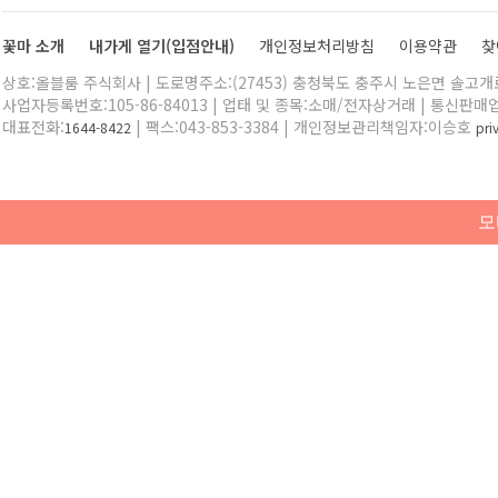
꽃마 소개
내가게 열기(입점안내)
개인정보처리방침
이용약관
찾
상호:올블룸 주식회사 | 도로명주소:(27453) 충청북도 충주시 노은면 솔고개로 
사업자등록번호:105-86-84013 | 업태 및 종목:소매/전자상거래 | 통신판매
대표전화:
| 팩스:043-853-3384 | 개인정보관리책임자:이승호
1644-8422
pr
모