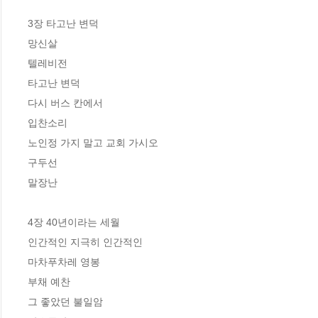
3장 타고난 변덕

망신살

텔레비전

타고난 변덕

다시 버스 칸에서

입찬소리

노인정 가지 말고 교회 가시오

구두선

말장난

4장 40년이라는 세월

인간적인 지극히 인간적인

마차푸차레 영봉

부채 예찬

그 좋았던 불일암
