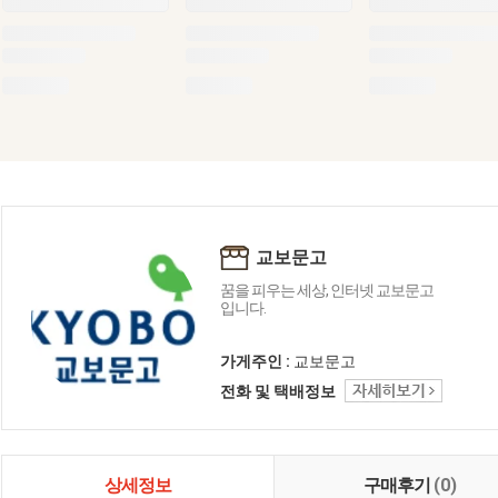
교보문고
꿈을 피우는 세상, 인터넷 교보문고
입니다.
가게주인 :
교보문고
전화 및 택배정보
상세정보
구매후기
(0)