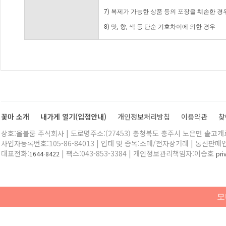
7) 복제가 가능한 상품 등의 포장을 훼손한 경
8) 맛, 향, 색 등 단순 기호차이에 의한 경우
꽃마 소개
내가게 열기(입점안내)
개인정보처리방침
이용약관
찾
상호:올블룸 주식회사 | 도로명주소:(27453) 충청북도 충주시 노은면 솔고개로 
사업자등록번호:105-86-84013 | 업태 및 종목:소매/전자상거래 | 통신판매
대표전화:
| 팩스:043-853-3384 | 개인정보관리책임자:이승호
1644-8422
pr
모