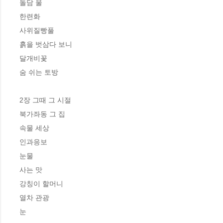
돌담 울

한련화

사위질빵풀

흙을 벗삼다 보니

달개비꽃

숨 쉬는 토방

2장 그때 그 시절

북가좌동 그 집

속물 세상

인과응보

눈물

사는 맛

강칭이 할머니

열차 관광

눈
