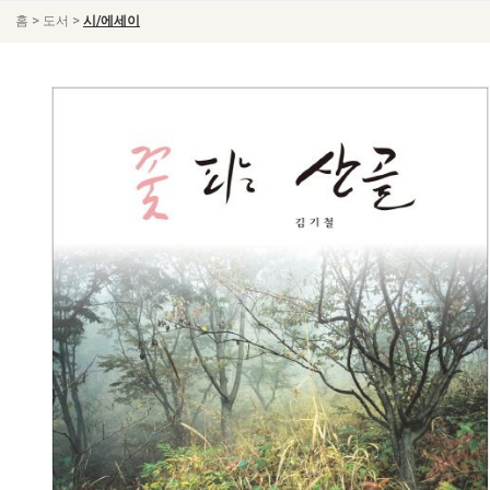
>
>
홈
도서
시/에세이