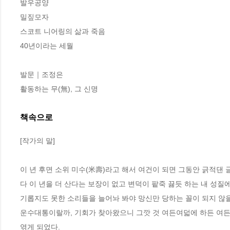
발우공양

밀짚모자

스코트 니어링의 삶과 죽음

40년이라는 세월

발문｜조정은

활동하는 무(無), 그 신명
책속으로
[작가의 말]
이 년 후면 소위 미수(米壽)라고 해서 여건이 되면 그동안 긁적댄 
다 이 년을 더 산다는 보장이 없고 변덕이 팥죽 끓듯 하는 내 성
기롭지도 못한 소리들을 늘어놔 봐야 망신만 당하는 꼴이 되지 않
운수대통이랄까, 기회가 찾아왔으니 그깟 것 여든여덟에 하든 여든여
엮게 되었다.