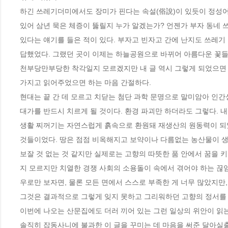
하긴 쓰레기더미에서도 장미가 핀다는 속설(俗說)이 있듯이 정성어
있어 삼년 묵은 체증이 뚫릴지 누가 알겠는가? 언젠가 부자 동네 
있다는 얘기를 들은 적이 있다. 부자고 빈자고 간에 난지도 쓰레기
답했었다. 그랬던 곳이 이제는 하늘공원으로 바뀌어 아름다운 꽃들
천부당만부당한 착각일지 모르겠지만 내 글 역시 그렇게 되었으면 
가지고 읽어주었으면 하는 마음 간절하다.
현대는 끝 간 데 모르고 치닫는 첨단 과학 문명으로 말미암아 인간성 
대가를 반드시 치르게 될 것이다. 환경 파괴만 하더라도 그렇다. 내가
생활 찌꺼기는 자연스럽게 흙속으로 환원돼 재생산의 원동력이 되었
것들이었다. 땅은 점점 비옥해지고 보약이나 다름없는 농산물이 생
보잘 것 없는 것 같지만 실제로는 고향의 따뜻한 품 안에서 꿈을 키
지 모르지만 치열한 경쟁 사회의 소용돌이 속에서 겪어야 하는 끊임없
우로만 보자면, 물론 모든 면에서 스스로 부족한 게 너무 많았지만,
그것은 결과적으로 그렇게 잊지 못하고 그리워하던 고향의 정서를 느
이번에 나오는 산문집에도 더러 끼어 있는 그런 일상의 위안이 읽는
솔직히 잡동사니에 불과한 이 글을 꾸미는 데 마음을 써준 달아실출