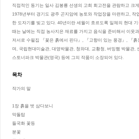
직접적인 동기는 일사 김봉룡 선생의 고희 회고전을 관람하고 크게 
1978년부터 경기도 광주 곤지암에 농토와 작업장을 마련하고, 작업
한 도자기를 빚고 있다. 40년이란 세월이 흐르도록 일체의 현대 기
때는 날에는 직접 농사지은 재료를 가지고 음식을 준비해서 이웃과 
저서로 수필집 『꽃은 흙에서 핀다』, 『고향이 있는 풍경』, 『흙
며, 국립현대미술관, 대영박물관, 청와대, 교황청, 버밍햄 박물관,
스토너파크 박물관(영국) 등에 그의 작품이 소장되어 있다.
목차
작가의 말

1장 흙을 벗 삼다보니

막돌탑

들국화 꽃등

분꽃
