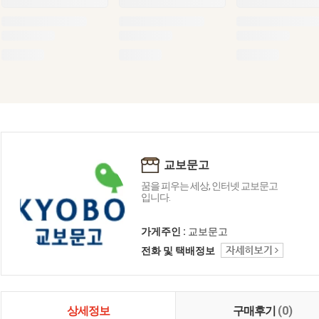
교보문고
꿈을 피우는 세상, 인터넷 교보문고
입니다.
가게주인 :
교보문고
전화 및 택배정보
상세정보
구매후기
(0)