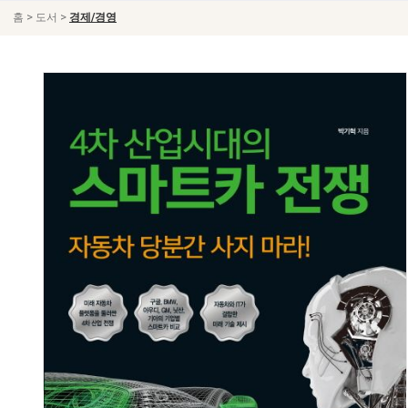
>
>
홈
도서
경제/경영