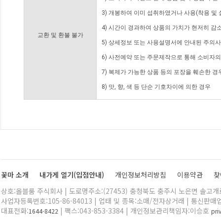
3) 개봉하여 이미 섭취하였거나 사용(착용 및 
4) 시간이 경과하여 상품의 가치가 현저히 감
교환 및 환불 불가
5) 상세정보 또는 사용설명서에 안내된 주의사
6) 사전예약 또는 주문제작으로 통해 소비자
7) 복제가 가능한 상품 등의 포장을 훼손한 경
8) 맛, 향, 색 등 단순 기호차이에 의한 경우
꽃마 소개
내가게 열기(입점안내)
개인정보처리방침
이용약관
찾
상호:올블룸 주식회사 | 도로명주소:(27453) 충청북도 충주시 노은면 솔고개로 
사업자등록번호:105-86-84013 | 업태 및 종목:소매/전자상거래 | 통신판매
대표전화:
| 팩스:043-853-3384 | 개인정보관리책임자:이승호
1644-8422
pr