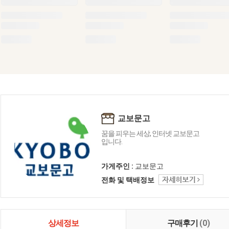
교보문고
꿈을 피우는 세상, 인터넷 교보문고
입니다.
가게주인 :
교보문고
전화 및 택배정보
상세정보
구매후기
(0)