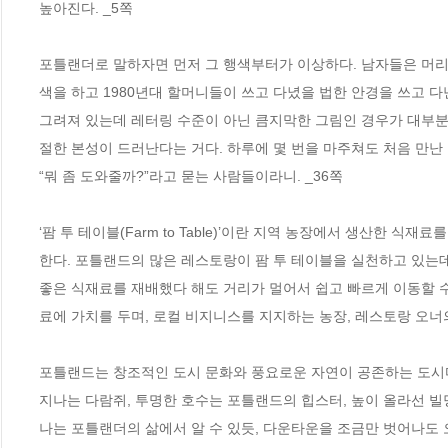
높아진다. _5쪽
포틀랜더로 말하자면 먼저 그 행색부터가 이상하다. 남자들은 머리
색을 하고 1980년대 할머니들이 쓰고 다녔을 법한 안경을 쓰고 다
그려져 있는데 레터링 수준이 아닌 큼지막한 그림인 경우가 대부분이
절한 본성이 드러난다는 거다. 하루에 몇 번을 마주쳐도 처음 만난
“뭐 좀 도와줄까?”라고 묻는 사람들이라니. _36쪽
‘팜 투 테이블(Farm to Table)’이란 지역 농장에서 생산한 
한다. 포틀랜드의 많은 레스토랑이 팜 투 테이블을 실천하고 있는데
좋은 식재료를 재배했다 해도 거리가 멀어서 쉽고 빠르게 이동할 수
료에 가치를 두며, 로컬 비지니스를 지지하는 농장, 레스토랑 오너의
포틀랜드는 창조적인 도시 문화와 풍요로운 자연이 공존하는 도시다.
지나는 다람쥐, 투명한 호수는 포틀랜드의 힙스터, 높이 올라선 
나는 포틀랜더의 삶에서 알 수 있듯, 다운타운을 조금만 벗어나도 