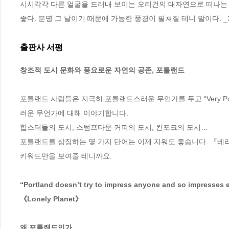
시시각각 다른 얼굴을 드러내 보이는 오리건의 대자연으로 떠나는 
좋다. 분명 그 날이기 때문에 가능한 풍경이 펼쳐질 테니 말이다. _
출판사 서평
창조적 도시 문화와 풍요로운 자연의 공존, 포틀랜드
포틀랜드 사람들은 지극히 포틀랜드스러운 무언가를 두고 “Very Po
러운 무언가에 대해 이야기합니다.

힙스터들의 도시, 스텀프타운 커피의 도시, 킨포크의 도시…

포틀랜드를 상징하는 몇 가지 단어는 이제 지워도 좋습니다. 『베
키워드만을 보여줄 테니까요.

“Portland doesn’t try to impress anyone and so impresses e
《Lonely Planet》

왜 포틀랜드인가