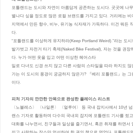
포틀랜드는 도시와 자연이 아름답게 공존하는 도시다. 곳곳에 나무가
별나다 싶을 정도로 많은 로컬 브랜드를 가지고 있다. 거리에는 비
지역에서 만든 향수, 비누, 유기농 식자재가 가득하다. 이건 뭐든
다. 

“포틀랜드를 이상하게 유지하라(Keep Portland Weird).”라
발가벗고 자전거 타기 축제(Naked Bike Festival), 자는 것을 권장하
다. 누가 어떤 옷을 입고 어떤 이상한 헤어스타

일로 다녀도 신경 쓰지 않고 다른 사람의 스타일을 따라 하지도 않
가는 이 도시의 풍경이 궁금하지 않은가? 『베리 포틀랜드』는 그
이다.

피처 기자의 깐깐한 안목으로 완성한 플레이스 리스트
〈노블레스〉 〈나일론〉 〈얼루어〉 등 국내 잡지사에서 10년 넘
랜스 기자로 활동하며 다수의 국내외 잡지에 포틀랜드 기사를 썼고
대화를 나누면서, 친구들과 일상을 즐기면서, 혹은 취재를 하면서
끼고 사랑하는 장소만 엄선하여 한 권의 책으로 엮었다. 포틀랜드