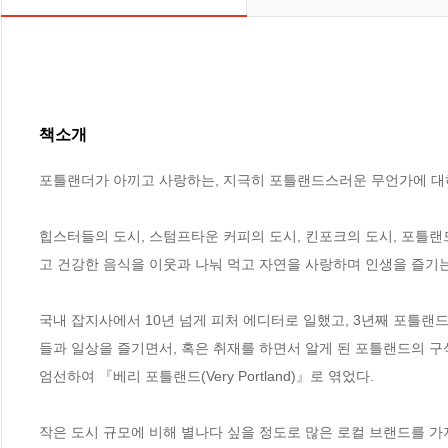
책소개
포틀랜더가 아끼고 사랑하는, 지극히 포틀랜드스러운 무언가에 대하
힙스터들의 도시, 스텀프타운 커피의 도시, 킨포크의 도시, 포틀랜
고 건강한 음식을 이웃과 나눠 먹고 자연을 사랑하며 인생을 즐기는
국내 잡지사에서 10년 넘게 피처 에디터로 일했고, 3년째 포틀랜
들과 일상을 즐기면서, 혹은 취재를 하면서 알게 된 포틀랜드의 
엄선하여 『베리 포틀랜드(Very Portland)』로 엮었다.

작은 도시 규모에 비해 별나다 싶을 정도로 많은 로컬 브랜드를 가