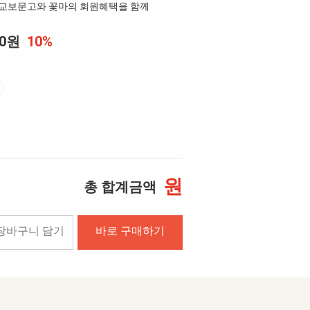
교보문고와 꽃마의 회원혜택을 함께
00원
10%
원
총 합계금액
장바구니 담기
바로 구매하기