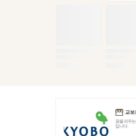
교보
꿈을 피우는
입니다.