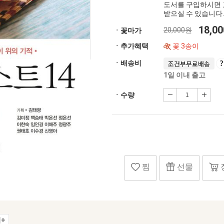
도서를 구입하시면 
받으실 수 있습니다.
18,0
20,000원
ㆍ꽃마가
ㆍ추가혜택
꽃 3송이
ㆍ배송비
조건부무료배송
1일 이내 출고
ㆍ수량
찜
선물
+