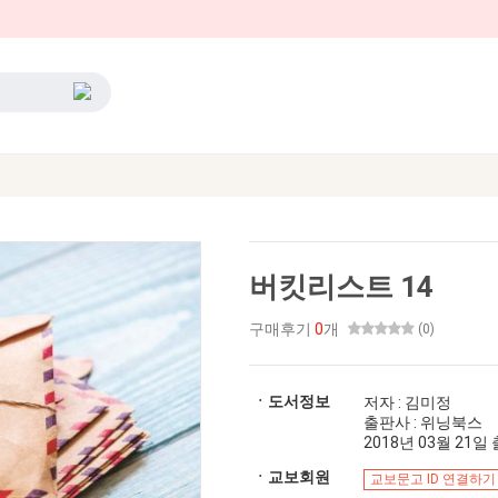
버킷리스트 14
구매후기
0
개
(0)
ㆍ도서정보
저자 : 김미정
출판사 : 위닝북스
2018년 03월 21일 출
ㆍ교보회원
교보문고 ID 연결하기