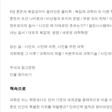
6장 혼돈과 복잡성까지 끌어안은 물리학 - 복잡계 과학의 또 다른 
혼돈의 조건 나비효과 / 비선형과 토끼의 운명˙/ 부분 속의 전체 / 
엔트로피와 질서˙/ 시간은 왜 미래로만 흐르는가?˙/ 열린시스템에서
내는 질서˙/ 대표적 복잡계, 생명˙/ 새로운 과학혁명˙

닫는 글 - 시민의, 시민에 의한, 시민을 위한 과학 

과학혁명 그 이후˙/ 과학자의 역할˙/ 자본주의와 과학기술˙/ 시민과
주석과 참고문헌 

인물 찾아보기
책속으로
과학은 어느 학문보다도 먼저 기존의 세계관을 총체적으로 바꿀 수
론은 인간의 특별한 지위를 박탈했죠? 만유인력 법칙은 분리되었