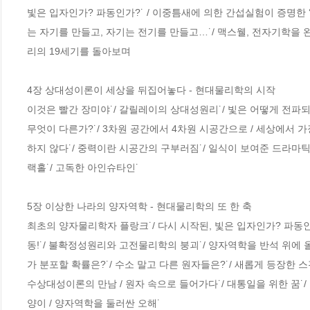
빛은 입자인가? 파동인가?˙ / 이중틈새에 의한 간섭실험이 증명한 ‘
는 자기를 만들고, 자기는 전기를 만들고…˙/ 맥스웰, 전자기학을 완성
리의 19세기를 돌아보며

4장 상대성이론이 세상을 뒤집어놓다 - 현대물리학의 시작

이것은 빨간 장미야˙/ 갈릴레이의 상대성원리˙/ 빛은 어떻게 전파되는
무엇이 다른가?˙/ 3차원 공간에서 4차원 시공간으로 / 세상에서 
하지 않다˙/ 중력이란 시공간의 구부러짐˙/ 일식이 보여준 드라마틱한
랙홀˙/ 고독한 아인슈타인˙

5장 이상한 나라의 양자역학 - 현대물리학의 또 한 축

최초의 양자물리학자 플랑크˙/ 다시 시작된, 빛은 입자인가? 파동인가
동!˙/ 불확정성원리와 고전물리학의 붕괴˙/ 양자역학을 반석 위에 
가 분포할 확률은?˙/ 수소 말고 다른 원자들은?˙/ 새롭게 등장한 
수상대성이론의 만남 / 원자 속으로 들어가다˙/ 대통일을 위한 꿈˙/
양이 / 양자역학을 둘러싼 오해˙
