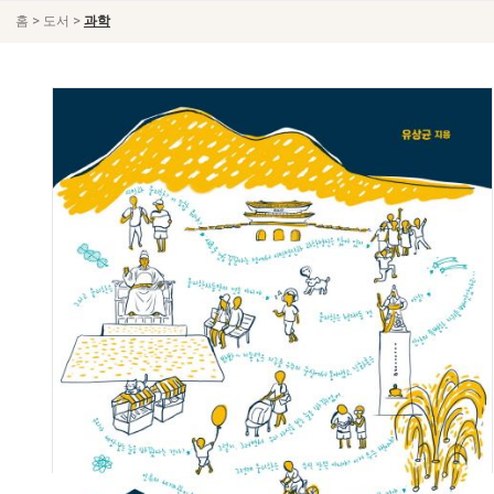
>
>
홈
도서
과학