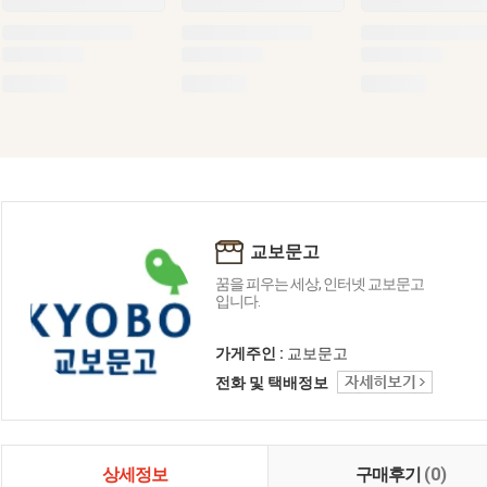
교보문고
꿈을 피우는 세상, 인터넷 교보문고
입니다.
가게주인 :
교보문고
전화 및 택배정보
상세정보
구매후기
(0)