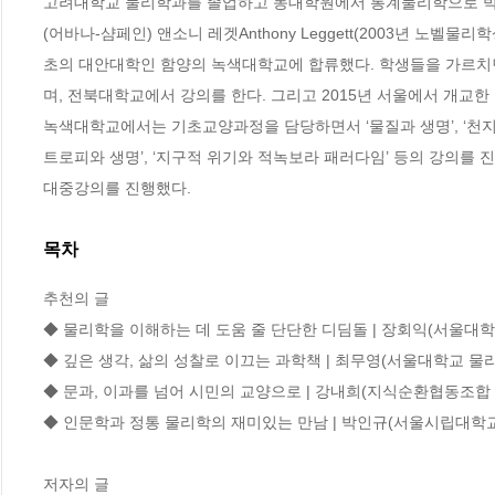
고려대학교 물리학과를 졸업하고 동대학원에서 통계물리학으로 박사
(어바나-샴페인) 앤소니 레겟Anthony Leggett(2003년 노
초의 대안대학인 함양의 녹색대학교에 합류했다. 학생들을 가르치면
며, 전북대학교에서 강의를 한다. 그리고 2015년 서울에서 개교
녹색대학교에서는 기초교양과정을 담당하면서 ‘물질과 생명’, ‘천지인’
트로피와 생명’, ‘지구적 위기와 적녹보라 패러다임’ 등의 강의를 진
대중강의를 진행했다.
목차
추천의 글 

◆ 물리학을 이해하는 데 도움 줄 단단한 디딤돌 | 장회익(서울대학
◆ 깊은 생각, 삶의 성찰로 이끄는 과학책 | 최무영(서울대학교 물
◆ 문과, 이과를 넘어 시민의 교양으로 | 강내희(지식순환협동조합 
◆ 인문학과 정통 물리학의 재미있는 만남 | 박인규(서울시립대학교
저자의 글 
