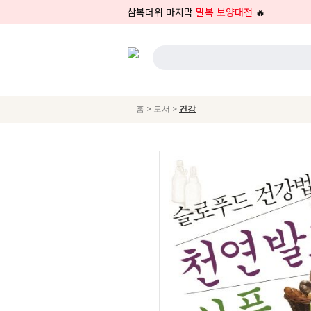
삼복더위 마지막
말복 보양대전
🔥
>
>
홈
도서
건강