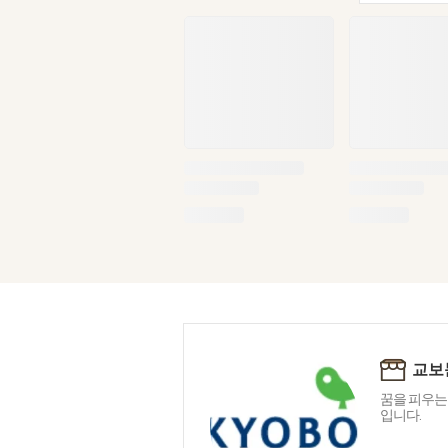
교보
꿈을 피우는
입니다.