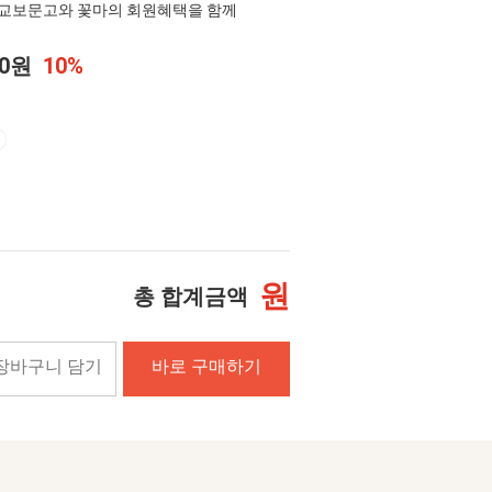
교보문고와 꽃마의 회원혜택을 함께
00원
10%
원
총 합계금액
장바구니 담기
바로 구매하기