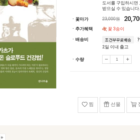
도서를 구입하시면 
받으실 수 있습니다.
20,7
23,000원
ㆍ꽃마가
ㆍ추가혜택
꽃 3송이
ㆍ배송비
조건부무료배송
2일 이내 출고
ㆍ수량
찜
선물
+