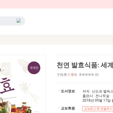
천연 발효식품: 세계
구매후기
0
개
(0)
ㆍ도서정보
저자 : 산도르 엘릭
출판사 : 전나무숲
2018년 09월 17일 출
ㆍ교보회원
교보문고 ID 연결하기