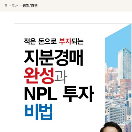
>
>
홈
도서
경제/경영