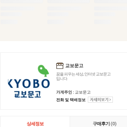
교보문고
꿈을 피우는 세상, 인터넷 교보문고
입니다.
가게주인 :
교보문고
전화 및 택배정보
상세정보
구매후기
(0)