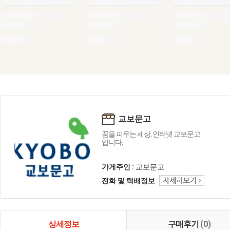
교보문고
꿈을 피우는 세상, 인터넷 교보문고
입니다.
가게주인 :
교보문고
전화 및 택배정보
상세정보
구매후기
(0)