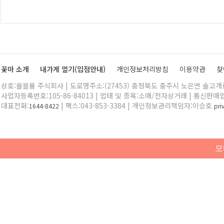
꽃마 소개
내가게 열기(입점안내)
개인정보처리방침
이용약관
찾
상호:올블룸 주식회사 | 도로명주소:(27453) 충청북도 충주시 노은면 솔고개로 
사업자등록번호:105-86-84013 | 업태 및 종목:소매/전자상거래 | 통신판매
대표전화:
| 팩스:043-853-3384 | 개인정보관리책임자:이승호
1644-8422
pr
모