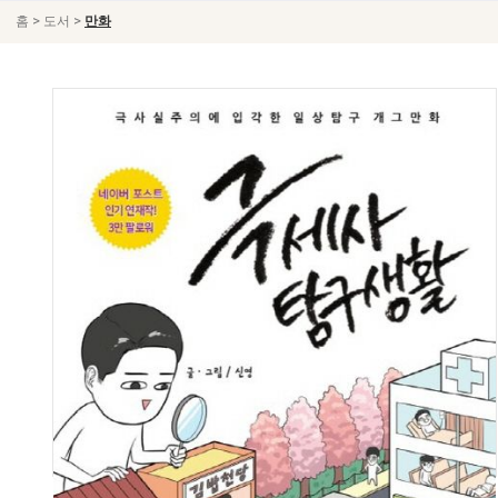
>
>
홈
도서
만화