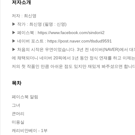
저자소개
저자 : 최신영

▶ 작가 : 최신영 (필명 : 신영)

▶ 페이스북 : https://www.facebook.com/sindorii2

▶ 네이버 포스트 : https://post.naver.com/tlsdud9591

▶ 처음의 시작은 우연이었습니다. 3년 전 네이버(NAVER)에서 
에 채택되더니 네이버 20픽에서 1년 동안 정식 연재를 하고 이제는
저의 첫 작품인 만큼 아쉬운 점도 있지만 재밌게 봐주셨으면 합니다
목차
페이스북 알림

그녀

큰머리

미용실

캐리비안베이 - 1부 
