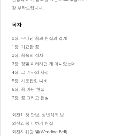
잘 부탁드립니다.
목차
0장. 무너진 꿈과 현실의 결계

1장. 기묘한 꿈

2장. 꿈속의 정사

3장. 정말 이러려던 게 아니었는데

4장. 그 기사의 사정

5장. 사로잡힌 나비

6장. 꿈 아닌 현실

7장. 꿈 그리고 현실

외전1. 첫 만남, 성년식의 밤

외전2. 꿈 더하기 현실

외전3. 웨딩 벨(Wedding Bell)
