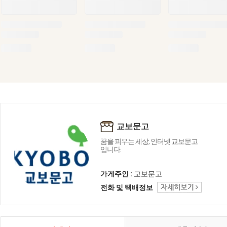
교보문고
꿈을 피우는 세상, 인터넷 교보문고
입니다.
가게주인 :
교보문고
전화 및 택배정보