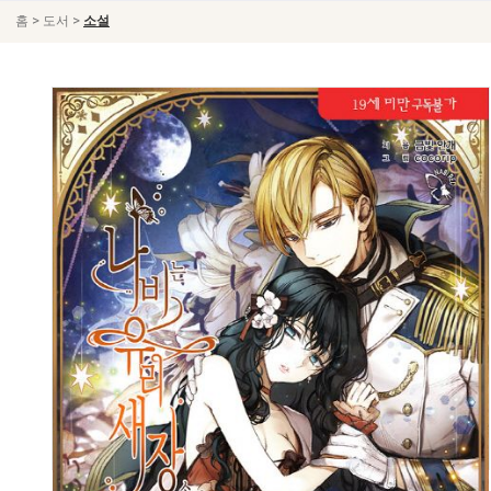
>
>
홈
도서
소설