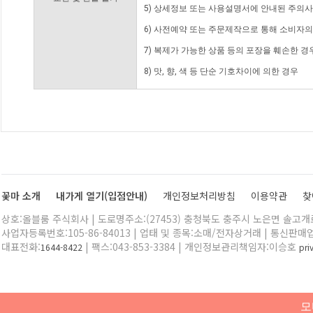
5) 상세정보 또는 사용설명서에 안내된 주의사
6) 사전예약 또는 주문제작으로 통해 소비자
7) 복제가 가능한 상품 등의 포장을 훼손한 경
8) 맛, 향, 색 등 단순 기호차이에 의한 경우
꽃마 소개
내가게 열기(입점안내)
개인정보처리방침
이용약관
찾
상호:올블룸 주식회사 | 도로명주소:(27453) 충청북도 충주시 노은면 솔고개로 
사업자등록번호:105-86-84013 | 업태 및 종목:소매/전자상거래 | 통신판매
대표전화:
| 팩스:043-853-3384 | 개인정보관리책임자:이승호
1644-8422
pr
모