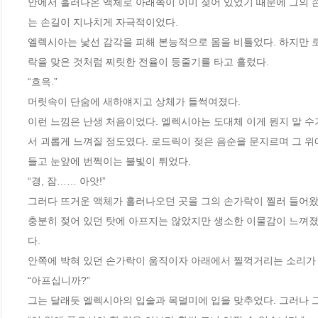
안에서 흘러나온 액체로 아래쪽이 이미 젖어 있었기 때문에 그의 
는 손길이 지나치게 자극적이었다.
엘렉시아는 낯선 감각을 피해 본능적으로 몸을 비틀었다. 하지만 
락을 맞은 것처럼 찌릿한 전율이 등줄기를 타고 흘렀다.
“흐윽.”
머릿속이 단숨에 새하얘지고 상체가 들썩여졌다.
이런 느낌은 난생 처음이었다. 엘렉시아는 도대체 이게 뭔지 알 수
서 괴롭게 느껴질 정도였다. 로드릭이 젖은 음순을 문지르며 그 위
들고 눈앞에 번쩍이는 불빛이 튀었다.
“경, 잠…… 아앗!”
그러다 뜨거운 액체가 흘러나오던 곳을 그의 손가락이 찔러 들어왔
충분히 젖어 있던 탓에 아프지는 않았지만 생소한 이물감이 느껴졌
다.
안쪽에 박혀 있던 손가락이 움직이자 아래에서 찔꺽거리는 소리가 
“아프십니까?”
그는 달래듯 엘렉시아의 입술과 목덜미에 입을 맞추었다. 그러나 