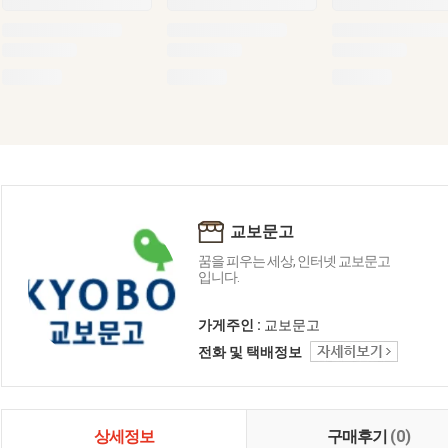
교보문고
꿈을 피우는 세상, 인터넷 교보문고
입니다.
가게주인 :
교보문고
전화 및 택배정보
상세정보
구매후기
(0)