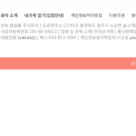
꽃마 소개
내가게 열기(입점안내)
개인정보처리방침
이용약관
찾
상호:올블룸 주식회사 | 도로명주소:(27453) 충청북도 충주시 노은면 솔고개로 
사업자등록번호:105-86-84013 | 업태 및 종목:소매/전자상거래 | 통신판매
대표전화:
| 팩스:043-853-3384 | 개인정보관리책임자:이승호
1644-8422
pr
모