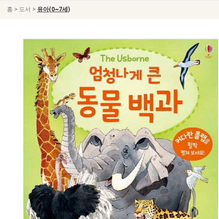
>
>
홈
도서
유아(0~7세)