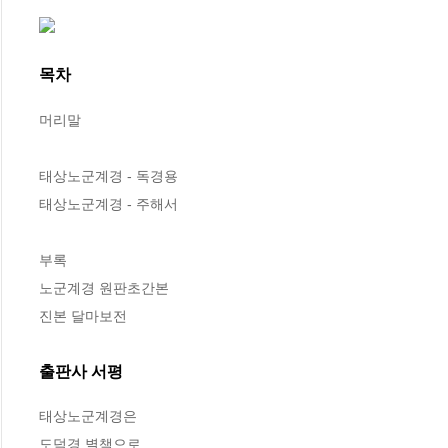
목차
머리말

태상노군계경 - 독경용

태상노군계경 - 주해서

부록

노군계경 원판초간본

진본 달마보전
출판사 서평
태상노군계경은

도덕경 별책으로,
