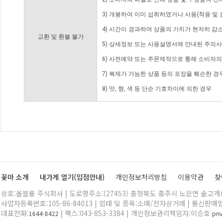
3) 개봉하여 이미 섭취하였거나 사용(착용 및 
4) 시간이 경과하여 상품의 가치가 현저히 감
교환 및 환불 불가
5) 상세정보 또는 사용설명서에 안내된 주의사
6) 사전예약 또는 주문제작으로 통해 소비자
7) 복제가 가능한 상품 등의 포장을 훼손한 경
8) 맛, 향, 색 등 단순 기호차이에 의한 경우
꽃마 소개
내가게 열기(입점안내)
개인정보처리방침
이용약관
찾
상호:올블룸 주식회사 | 도로명주소:(27453) 충청북도 충주시 노은면 솔고개로 
사업자등록번호:105-86-84013 | 업태 및 종목:소매/전자상거래 | 통신판매
대표전화:
| 팩스:043-853-3384 | 개인정보관리책임자:이승호
1644-8422
pr