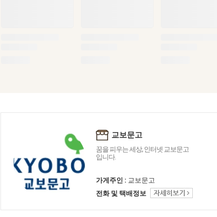
교보문고
꿈을 피우는 세상, 인터넷 교보문고
입니다.
가게주인 :
교보문고
전화 및 택배정보