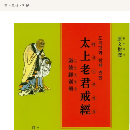
>
>
홈
도서
인문