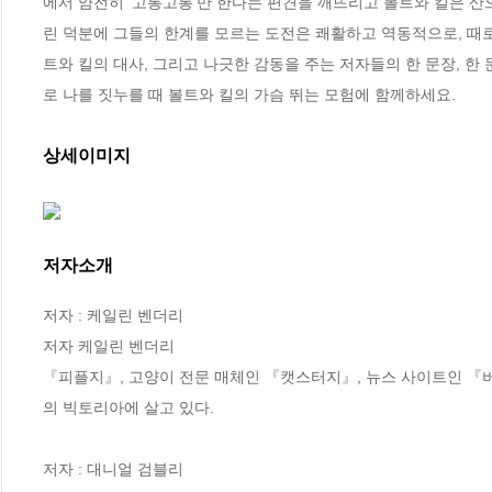
에서 얌전히 ‘고롱고롱’만 한다는 편견을 깨뜨리고 볼트와 킬은 산
린 덕분에 그들의 한계를 모르는 도전은 쾌활하고 역동적으로, 때로
트와 킬의 대사, 그리고 나긋한 감동을 주는 저자들의 한 문장, 한
로 나를 짓누를 때 볼트와 킬의 가슴 뛰는 모험에 함께하세요.
상세이미지
저자소개
저자 : 케일린 벤더리

저자 케일린 벤더리

『피플지』, 고양이 전문 매체인 『캣스터지』, 뉴스 사이트인 
의 빅토리아에 살고 있다.

저자 : 대니얼 검블리
