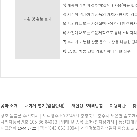
3) 개봉하여 이미 섭취하였거나 사용(착용 및 
4) 시간이 경과하여 상품의 가치가 현저히 감
교환 및 환불 불가
5) 상세정보 또는 사용설명서에 안내된 주의사
6) 사전예약 또는 주문제작으로 통해 소비자
7) 복제가 가능한 상품 등의 포장을 훼손한 경
8) 맛, 향, 색 등 단순 기호차이에 의한 경우
꽃마 소개
내가게 열기(입점안내)
개인정보처리방침
이용약관
찾
상호:올블룸 주식회사 | 도로명주소:(27453) 충청북도 충주시 노은면 솔고개로 
사업자등록번호:105-86-84013 | 업태 및 종목:소매/전자상거래 | 통신판매
대표전화:
| 팩스:043-853-3384 | 개인정보관리책임자:이승호
1644-8422
pr