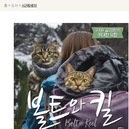
>
>
홈
도서
시/에세이