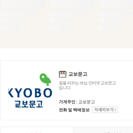
교보문고
꿈을 피우는 세상, 인터넷 교보문고
입니다.
가게주인 :
교보문고
전화 및 택배정보