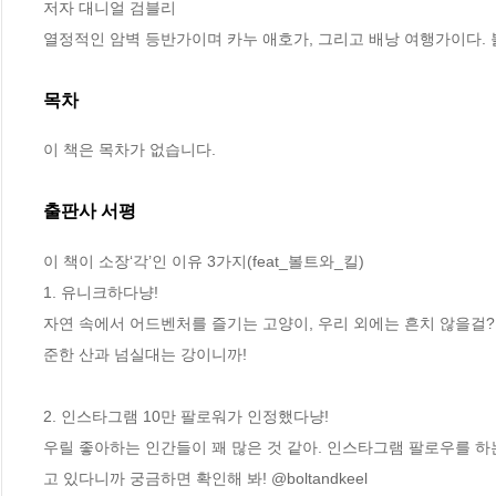
저자 대니얼 검블리

열정적인 암벽 등반가이며 카누 애호가, 그리고 배낭 여행가이다.
목차
이 책은 목차가 없습니다.
출판사 서평
이 책이 소장‘각’인 이유 3가지(feat_볼트와_킬)

1. 유니크하다냥!

자연 속에서 어드벤처를 즐기는 고양이, 우리 외에는 흔치 않을걸? 
준한 산과 넘실대는 강이니까!

2. 인스타그램 10만 팔로워가 인정했다냥!

우릴 좋아하는 인간들이 꽤 많은 것 같아. 인스타그램 팔로우를 
고 있다니까 궁금하면 확인해 봐! @boltandkeel
